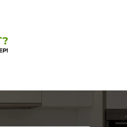
Т?
ЕР!