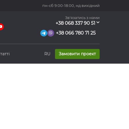
пн-сб 9:00-18:00,
нд вихідний
Зв'язатись з нами
+38 068 337 90 51
+38 066 780 71 25
татті
RU
Замовити проект