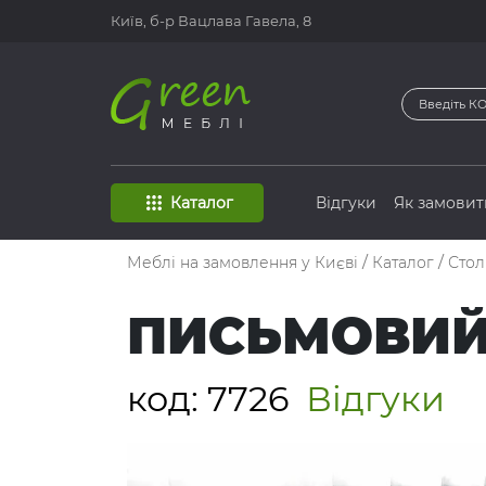
Київ, б-р
Вацлава Гавела, 8
Каталог
Відгуки
Як замовит
Меблі на замовлення у Києві
/
Каталог
/
Сто
ПИСЬМОВИЙ 
код:
7726
Відгуки