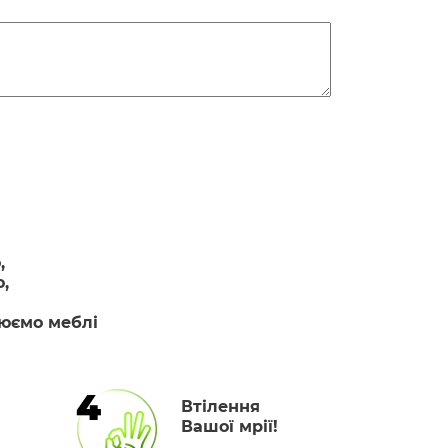
,
,
люємо меблі
4
Втілення
Вашої мрії!