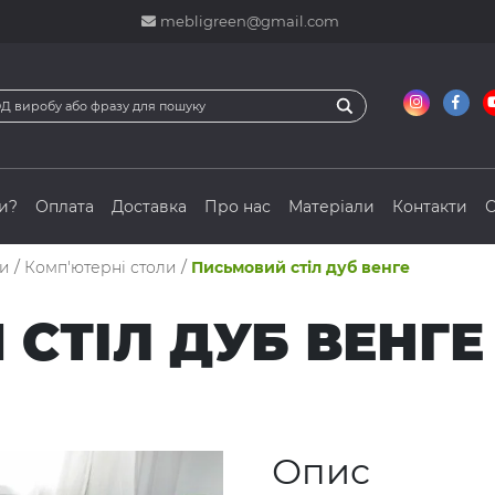
mebligreen@gmail.com
и?
Оплата
Доставка
Про нас
Матеріали
Контакти
С
ли
/
Комп'ютерні столи
/
Письмовий стіл дуб венге
СТІЛ ДУБ ВЕНГЕ
Опис