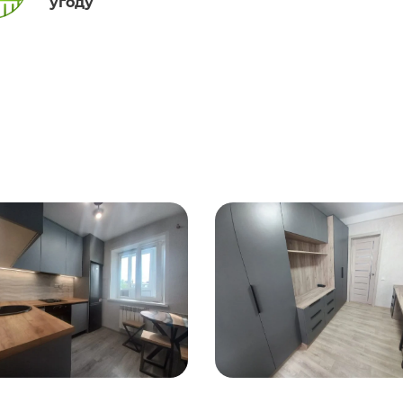
угоду