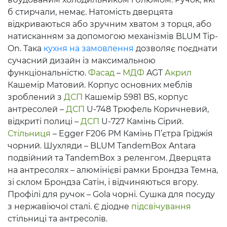
б стирчали, немає. Натомість дверцята
відкриваються або зручним хватом з торця, або
натисканням за допомогою механізмів BLUM Tip-
On. Така
кухня на замовлення
дозволяє поєднати
сучасний дизайн із максимальною
функціональністю.
Фасад
–
МДФ
AGT
Акрил
Кашемір Матовий. Корпус основних меблів
зроблений з
ДСП
Кашемір 5981 BS, корпус
антресолей –
ДСП
U-748 Трюфель Коричневий,
відкриті полиці –
ДСП
U-727 Камінь Сірий.
Стільниця
– Egger F206 PM Камінь П’єтра Гріджія
чорний. Шухляди – BLUM TandemBox Antara
подвійний та TandemBox з реленгом. Дверцята
на антресолях – алюмінієві рамки Брондза Темна,
зі склом Брондза Сатін, і відчиняються вгору.
Профілі для ручок – Gola чорні. Сушка для посуду
з нержавіючої сталі. Є діодне
підсвічування
стільниці та антресолів.