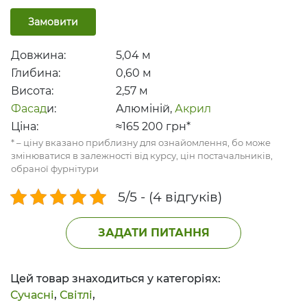
Замовити
Довжина:
5,04
м
Глибина:
0,60
м
Висота:
2,57
м
Фасад
и:
Алюміній
,
Акрил
Ціна:
≈165 200
грн*
* – ціну вказано приблизну для ознайомлення, бо може
змінюватися в залежності від курсу, цін постачальників,
обраної фурнітури
5/5 - (4 відгуків)
ЗАДАТИ ПИТАННЯ
Цей товар знаходиться у категоріях:
Сучасні
,
Світлі
,