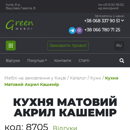
Київ, б-р
пн-сб 9:00-18:00,
Вацлава Гавела, 8
нд вихідний
Зв'язатись з нами
+38 068 337 90 51
+38 066 780 71 25
Замовити проект
RU
Відгуки
Покупцю
Контакти
Статті
Меблі на замовлення у Києві
/
Каталог
/
Кухні
/
Кухня
Матовий Акрил Кашемір
КУХНЯ МАТОВИЙ
АКРИЛ КАШЕМІР
код:
8705
Відгуки