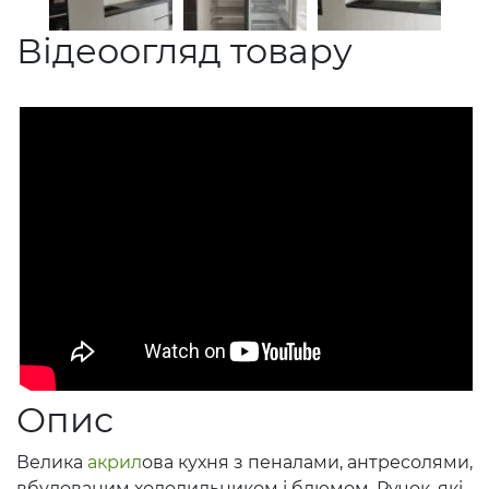
Відеоогляд товару
Опис
Велика
акрил
ова кухня з пеналами, антресолями,
вбудованим холодильником і блюмом. Ручок, які