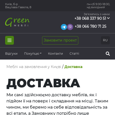
Київ, б-р
пн-сб 9:00-18:00,
Вацлава Гавела, 8
нд вихідний
Зв'язатись з нами
+38 068 337 90 51
+38 066 780 71 25
Замовити проект
RU
Відгуки
Покупцю
Контакти
Статті
/
Меблі на замовлення у Києві
Доставка
ДОСТАВКА
Ми самі здійснюємо доставку меблів, як і
підйом її на поверх і складання на місці. Таким
чином, ми беремо на себе відповідальність за
всі етапи, а Замовнику потрібно лише