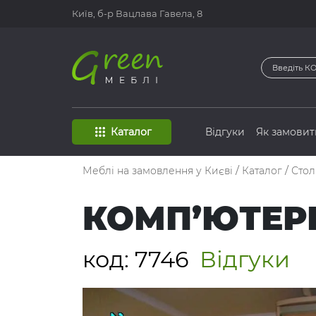
Київ, б-р
Вацлава Гавела, 8
Каталог
Відгуки
Як замовит
Меблі на замовлення у Києві
/
Каталог
/
Сто
КОМП’ЮТЕРН
код:
7746
Відгуки