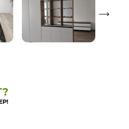
Т?
ЕР!