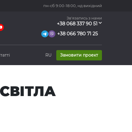
пн-сб 9:00-18:00,
нд вихідний
Зв'язатись з нами
+38 068 337 90 51
+38 066 780 71 25
татті
RU
Замовити проект
СВІТЛА