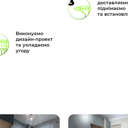
3
доставляємо
піднімаємо
та встанов
Виконуємо
дизайн-проект
та укладаємо
угоду