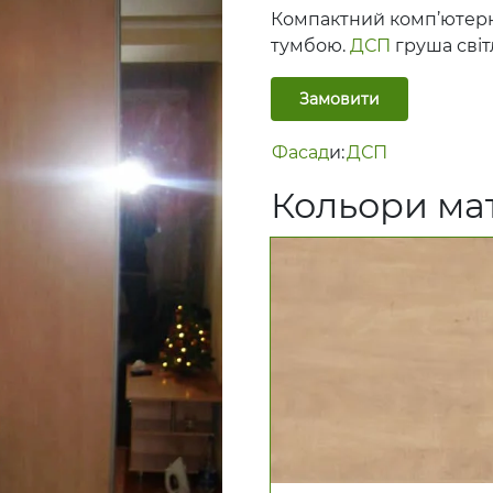
Компактний комп’ютерн
тумбою.
ДСП
груша світ
Замовити
Фасад
и:
ДСП
Кольори мат