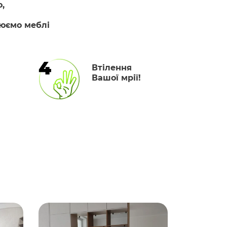
,
люємо меблі
4
Втілення
Вашої мрії!