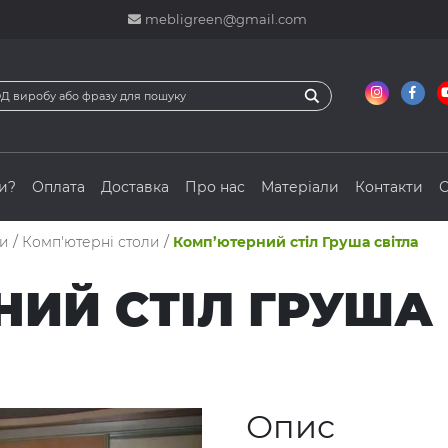
mebligreen@gmail.com
и?
Оплата
Доставка
Про нас
Матеріали
Контакти
С
ли
/
Комп'ютерні столи
/
Комп’ютерний стіл Груша світла
ИЙ СТІЛ ГРУША 
Опис