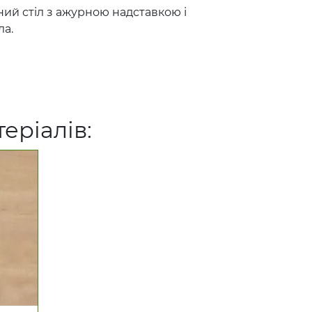
ий стіл з ажурною надставкою і
ла.
еріалів: