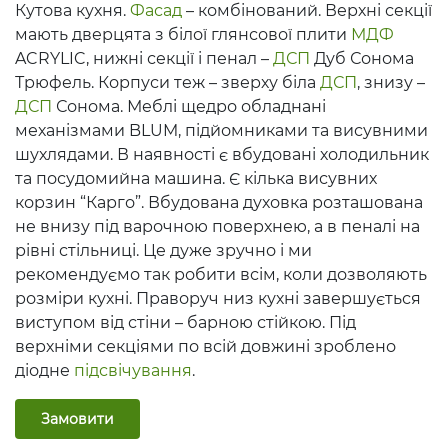
Кутова кухня.
Фасад
– комбінований. Верхні секції
мають дверцята з білої глянсової плити
МДФ
ACRYLIC, нижні секції і пенал –
ДСП
Дуб Сонома
Трюфель. Корпуси теж – зверху біла
ДСП
, знизу –
ДСП
Сонома. Меблі щедро обладнані
механізмами BLUM, підйомниками та висувними
шухлядами. В наявності є вбудовані холодильник
та посудомийна машина. Є кілька висувних
корзин “Карго”. Вбудована духовка розташована
не внизу під варочною поверхнею, а в пеналі на
рівні стільниці. Це дуже зручно і ми
рекомендуємо так робити всім, коли дозволяють
розміри кухні. Праворуч низ кухні завершується
виступом від стіни – барною стійкою. Під
верхніми секціями по всій довжині зроблено
діодне
підсвічування
.
Замовити