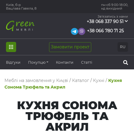
Київ, б-р
пн-сб 9:00-18:00,
Вацлава Гавела, 8
нд вихідний
Зв'язатись з нами
+38 068 337 90 51
+38 066 780 71 25
Замовити проект
RU
Відгуки
Покупцю
Контакти
Статті
Меблі на замовлення у Києві
/
Каталог
/
Кухні
/
Кухня
Сонома Трюфель та Акрил
КУХНЯ СОНОМА
ТРЮФЕЛЬ ТА
АКРИЛ