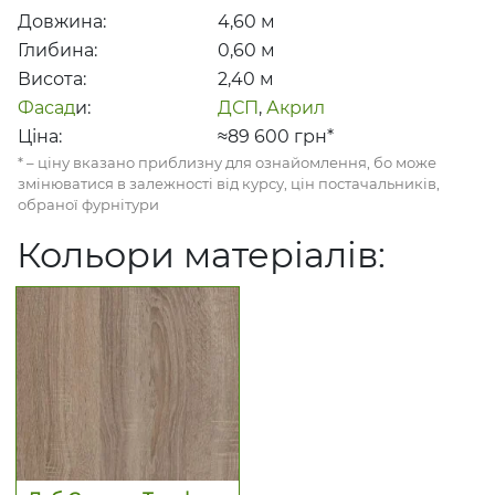
Довжина:
4,60
м
Глибина:
0,60
м
Висота:
2,40
м
Фасад
и:
ДСП
,
Акрил
Ціна:
≈89 600
грн*
* – ціну вказано приблизну для ознайомлення, бо може
змінюватися в залежності від курсу, цін постачальників,
обраної фурнітури
Кольори матеріалів: