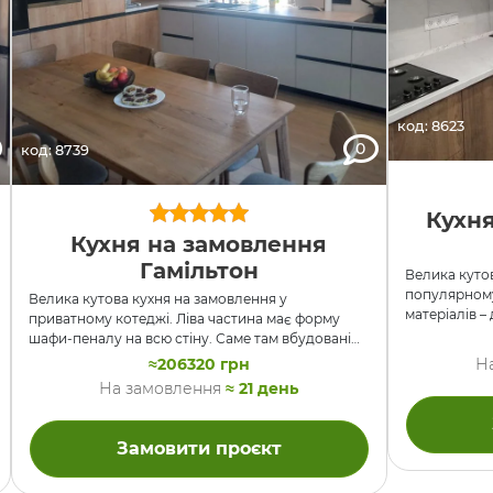
код: 8623
0
код: 8739
Кухня
Кухня на замовлення
Гамільтон
Велика кутов
популярному
Велика кутова кухня на замовлення у
матеріалів –
приватному котеджі. Ліва частина має форму
глянцевими 
шафи-пеналу на всю стіну. Саме там вбудовані
Верхня част
холодильник, духовка та мікрохвильова піч.
≈206320 грн
Н
акрилової МД
Частина праворуч має лише нижні шафи та пару
На замовлення
≈ 21 день
секціях двер
декоративних консольних поличок на стіні.
ДСП EGGER к
Суцільна стільницянакриває праву частину і
духовкою та
заходить під вікно у якості підвоконня. Заради
Замовити проєкт
ліворуч від
того щоб все це було єдиним і без швів,
праворуч, і
використали стільницю підвищиної ширини 900
портал. Біля