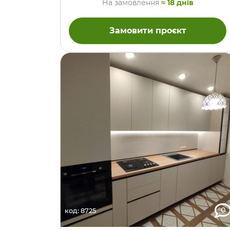
На замовлення
≈ 18 днів
електрики). Далі направо розташовані меблі зі
стільницею, варочною поверхнею, витяжкою та
сушилкою посуду. Кухня має висоту до стелі і
Замовити проєкт
робилася в сучасному стилі, з пласким матовим
фасадом і відсутністю ручок на більшості
дверцят. Але на нижніх фасадах ручки всеж таки
є, і це ручки класичні, брондзові! Незважаючи на
…
0
код: 8725