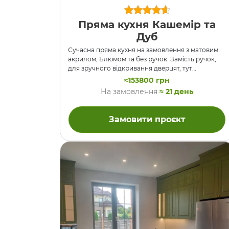
Пряма кухня Кашемір та
Дуб
Сучасна пряма кухня на замовлення з матовим
акрилом, Блюмом та без ручок. Замість ручок,
для зручного відкривання дверцят, тут
використані профілі GOLA та механізми Tip-On
≈153800 грн
Blum. Духовку вмонтовано у пенал ліворуч, а під
На замовлення
≈ 21 день
варочною поіерхнею замість неї розташували
висувні шухляди. В пеналі праворуч скляна
вітрина з освітленням, поруч з мийкою справа
Замовити проєкт
вбудована посудомийна машина. ДСП –
Kronospan 5981 BS Кашемір Фасад – МДФ Акрил
Кашемір Матовий AGT 85468 Стільниця – 3303
Дуб Гамільтон 650мм Напрямні шухляд BLUM
Дверцята вітрини – …