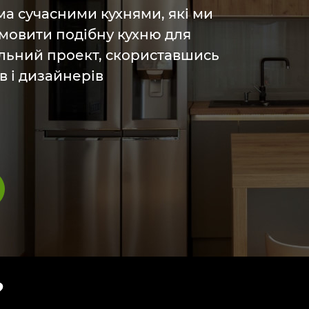
ма сучасними кухнями, які ми
амовити подібну кухню для
альний проект, скориставшись
в і дизайнерів
?