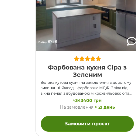
0
код: 8738
Фарбована кухня Сіра з
Зеленим
Велика кутова кухня на замовлення в дорогому
виконанні. Фасад – фарбована МДФ. Зліва від
вікна пенал з вбудованою мікрохвильовкою та
підсвічуваною вітриною. Під вікном – секції х
≈343400 грн
шухлядами, мийкою та вбудованою
На замовлення
≈ 21 день
посудомийною машиною. Широка стільниця
вмонтована під вікно як підвіконня і мийка
розташована посеред вікна. Праворуч від вікна –
Замовити проєкт
вбудована духовка та варочна поверхня. По
боках від духовки є два висувні кошики Карго