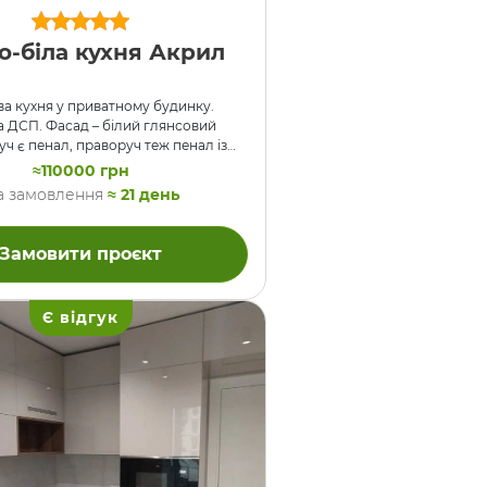
о-біла кухня Акрил
ва кухня у приватному будинку.
а ДСП. Фасад – білий глянсовий
уч є пенал, праворуч теж пенал із
холодильником. Також є вбудована
≈110000 грн
 і, само собою, вбудована духовка,
а замовлення
≈ 21 день
ель та витяжка. Висувні шухляди та
ми – BLUM (BLUM Antara White).
росторе планування приміщення
Замовити проєкт
озташувати мийку під вікном – це
о та комфортно у користуванні.
GGER – чорного кольору матова та
Є відгук
ка ж як і пристінна панель
 …