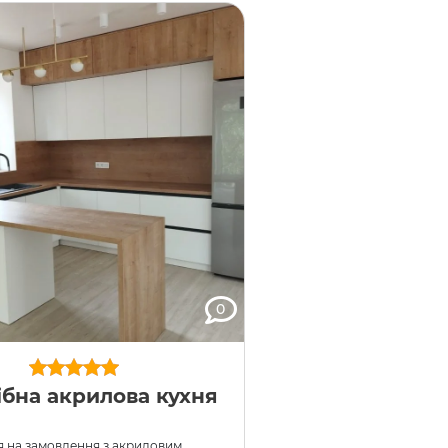
о” MULLER. Висувні шухляди
0
ібна акрилова кухня
я на замовлення з акриловим