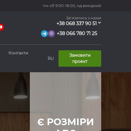
пн-сб 9:00-18:00,
нд вихідний
Зв'язатись з нами
+38 068 337 90 51
+38 066 780 71 25
Контакти
Замовити
RU
проект
Є РОЗМІРИ