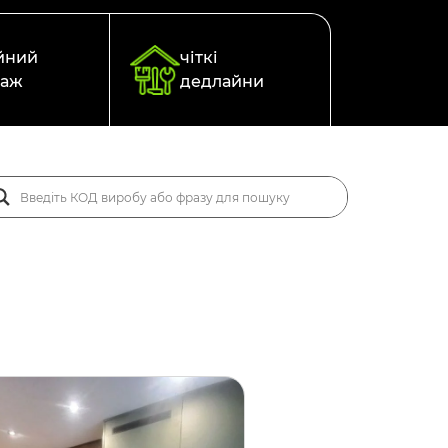
йний
чіткі
таж
дедлайни