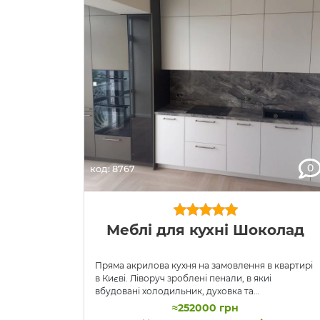
0
код: 8767
Меблі для кухні Шоколад
Пряма акрилова кухня на замовлення в квартирі
в Києві. Ліворуч зроблені пенали, в якиі
вбудовані холодильник, духовка та
мікрохвильовка. Під балкою скляна вітрина з
≈252000 грн
освітленням (на фото не горить бо не було