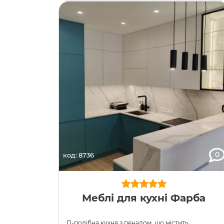
GTV сірого кольору. Далі розташований
холодильник, над ним велика антресоль. Верхні
секції мають високий карніз, який приховує …
0
код: 8736
Меблі для кухні Фарба
П-подібна кухня з пеналом, що містить