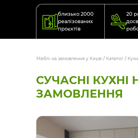
близько 2000
20 р
реалізованих
досв
проєктів
роб
Меблі на замовлення у Києві
/
Каталог
/
Кухн
СУЧАСНІ КУХНІ 
ЗАМОВЛЕННЯ