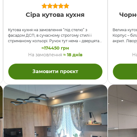
Сіра кутова кухня
Чорн
Кутова кухня на замовлення “під стелю” з
Велика куто
фасадом ДСП, в сучасному строгому стилі і
Корпус – біл
стриманому кольорі. Ручок тут нема – дверцята
акрил. Лівор
відкриваються хватом рукою за торець, як
вбудованим 
≈174450 грн
показано на відео. Для цього у верхніх секціях
посудомийка,
На замовлення
≈ 18 днів
Н
проподняте дно, а у нижніх використаний
варильна пан
профіль GOLA, який забезпечує відстань для
інші механіз
хвата. В меблі вбудований повний комплект
Зручне та п
Замовити проєкт
техніки (не входить в ціну) – мікрохвильовка,
дозволило р
духовка з варочною, холодильник та
дуже стильн
посудомийка. У цьому замовленні зроблено
Стільниця E
акцент на висувних шухлядах – їх аж
фактурна, та
одиннадцять штук і …
постформінг,