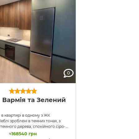
0
 Вармія та Зелений
 в квартирі в одному з ЖК
еблі зроблені в темних тонах, з
темного дерева, спокійного сіро-
ьору та чорних акцентів. Як у
≈168540 грн
асних кухнях під замовлення, тут