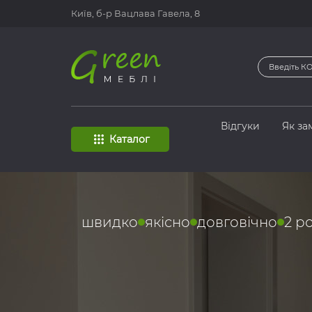
Київ, б-р
Вацлава Гавела, 8
Відгуки
Як за
Каталог
швидко
якісно
довговічно
2 р