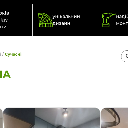
оків
унікальний
наді
іду
дизайн
мон
оти
і
/
Сучасні
НА