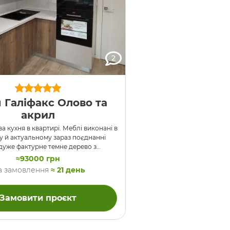
2
 Галіфакс Олово та
акрил
а кухня в квартирі. Меблі виконані в
 й актуальному зараз поєднанні
 дуже фактурне темне дерево з
світлими акриловими поверхнями.
≈93000 грн
ина та пенали мають фасад з
а замовлення
≈ 21 день
Ф колір “Кашемір”, а в нижніх
цята зроблені з люксового варіанту
олір “Дуб Галіфакс Олово”. Пенал з
Замовити проєкт
 мікрохвильовою піччю знаходиться
 дверей, вбудований холодильник
 антресоль над дверима утворюють
 варильної поверхні є висувний