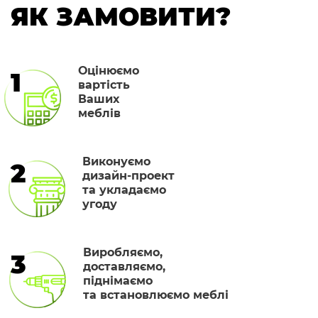
ЯК ЗАМОВИТИ?
Оцінюємо
1
вартість
Ваших
меблів
Виконуємо
2
дизайн-проект
та укладаємо
угоду
Виробляємо,
3
доставляємо,
піднімаємо
та встановлюємо меблі