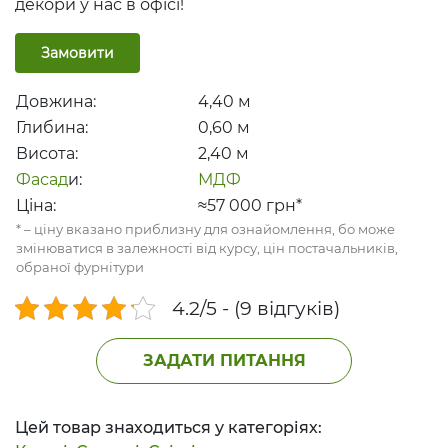
декори у нас в офісі!
Замовити
Довжина:
4,40
м
Глибина:
0,60
м
Висота:
2,40
м
Фасад
и:
МДФ
Ціна:
≈57 000
грн*
* – ціну вказано приблизну для ознайомлення, бо може
змінюватися в залежності від курсу, цін постачальників,
обраної фурнітури
4.2/5 - (9 відгуків)
ЗАДАТИ ПИТАННЯ
Цей товар знаходиться у категоріях: