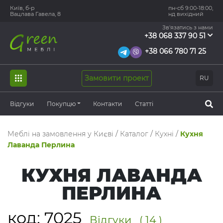
Київ, б-р
пн-сб 9:00-18:00,
Вацлава Гавела, 8
нд вихідний
Зв'язатись з нами
+38 068 337 90 51
+38 066 780 71 25
Замовити проект
RU
Відгуки
Покупцю
Контакти
Статті
Меблі на замовлення у Києві
/
Каталог
/
Кухні
/
Кухня
Лаванда Перлина
КУХНЯ ЛАВАНДА
ПЕРЛИНА
код:
7025
Відгуки
( 14 )