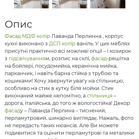
Опис
Фасад
МДФ
колір
Лаванда Перлинна , корпус
кухні виконано з
ДСП
колір
ваніль. У цих меблях
присутні практично всі можливі опції – і козирок
з
підсвічування
м, розпис на склі,
фасад
-решітка
на бойлері, посудомийка, керамічна мийка,
парканчик, і навіть барна стійка з трубою та
кошиками! Хочу звернути увагу на стільницю,
особливо на стик в кутку біля мойки. Стик
виконаний майже непомітно, а
стільниця
–
дорога, італійська, до того ж вологостійка! Декор
фасад
у – Лаванда Перлина – тиснений,
перламутровий, шикарно виглядає. Нажаль, фото
не передасть таких нюансів. Але Ви можете
подивитися та оцінити перламутрові та металики