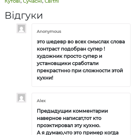
Кутові
,
Сучасні
,
Світлі
Відгуки
Anonymous
это шедевр во всех смыслах слова
контраст подобран супер !
художник просто супер и
установщики сработали
прекрастнно при сложности этой
кухни!
Alex
Предыдущии комментарии
наверное написат,тот кто
проэктировал эту кухню.
А я думаю,что это пример когда