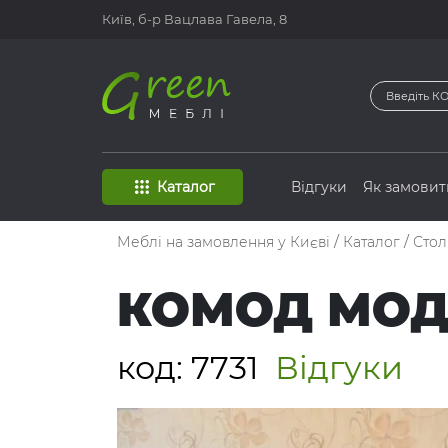
Київ, б-р
Вацлава Гавела, 8
Каталог
Відгуки
Як замовит
Меблі на замовлення у Києві
/
Каталог
/
Сто
КОМОД МОД
код:
7731
Відгуки