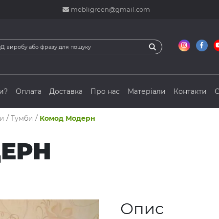
mebligreen@gmail.com
и?
Оплата
Доставка
Про нас
Матеріали
Контакти
С
ли
/
Тумби
/
Комод Модерн
ЕРН
Опис