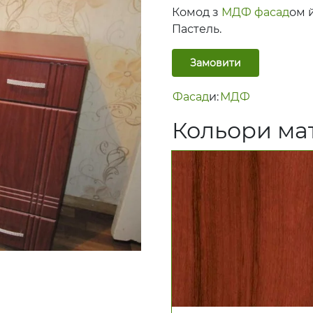
Комод з
МДФ
фасад
ом 
Пастель.
Замовити
Фасад
и:
МДФ
Кольори мат