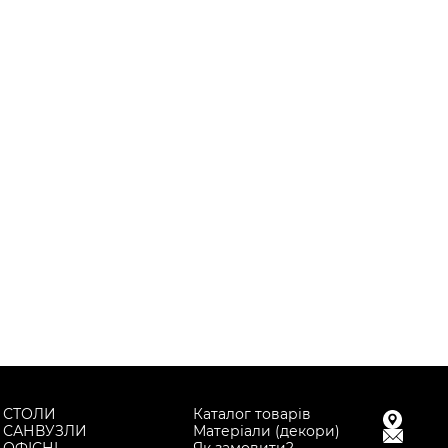
СТОЛИ
Каталог товарів
САНВУЗЛИ
Матеріали (декори)
ОФІСНІ
Як замовити?