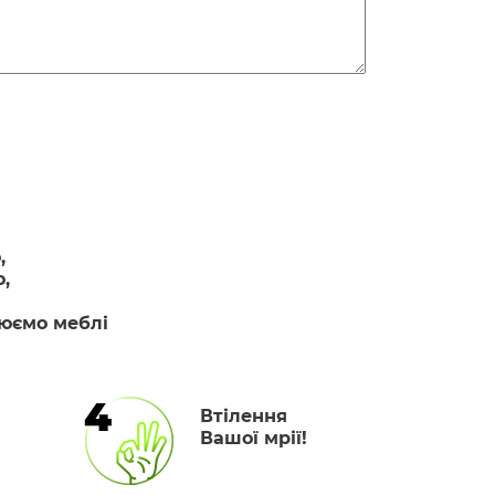
,
,
люємо меблі
4
Втілення
Вашої мрії!