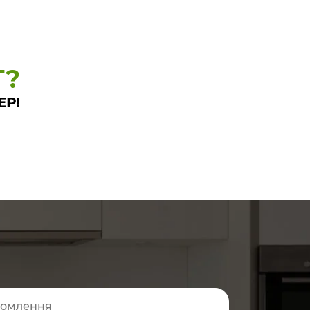
Т?
ЕР!