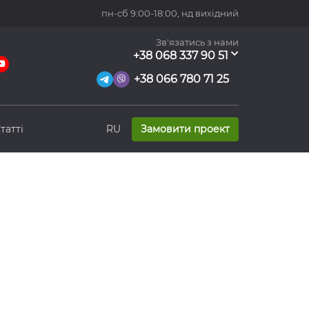
пн-сб 9:00-18:00,
нд вихідний
Зв'язатись з нами
+38 068 337 90 51
+38 066 780 71 25
татті
RU
Замовити проект