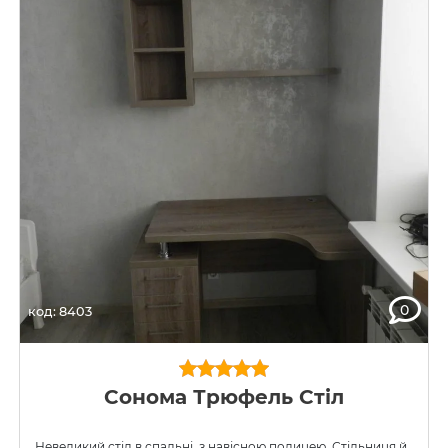
0
код: 8403
Сонома Трюфель Стіл
Невеликий стіл в спальні, з навісною полицею. Стільниця й