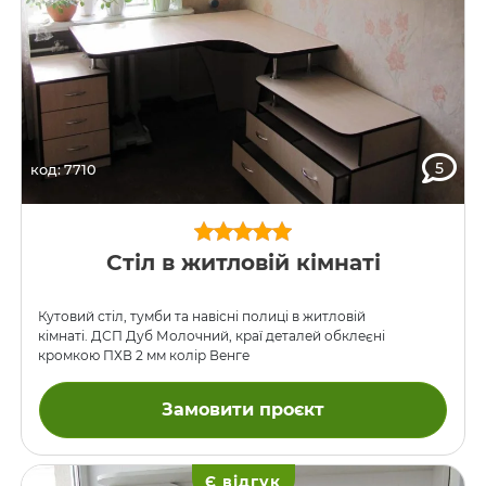
5
код: 7710
Стіл в житловій кімнаті
Кутовий стіл, тумби та навісні полиці в житловій
кімнаті. ДСП Дуб Молочний, краї деталей обклеєні
кромкою ПХВ 2 мм колір Венге
Замовити проєкт
Є відгук