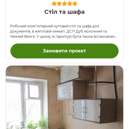
Стіл та шафа
Робочий комп’ютерний кутовий стіл та шафа для
документів, в житловій кімнаті. ДСП Дуб молочний та
темний Венге. У цьому ж гарнітурі була також встановлена
шафа-купе (див. у відповідному розділі). До цієї шафи
замовник зробив відгук, де дякував нам також і за стіл 🙂
Замовити проєкт
Ось цей відгук.