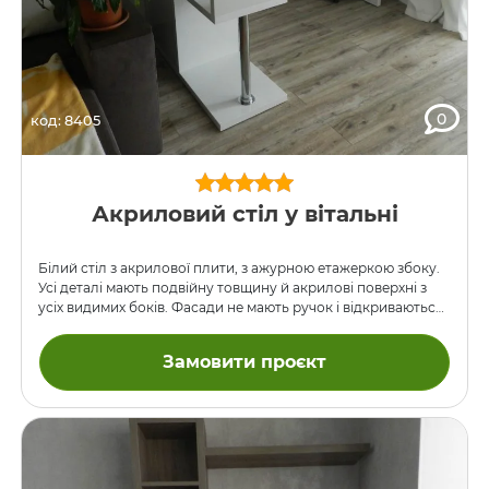
0
код: 8405
Акриловий стіл у вітальні
Білий стіл з акрилової плити, з ажурною етажеркою збоку.
Усі деталі мають подвійну товщину й акрилові поверхні з
усіх видимих боків. Фасади не мають ручок і відкриваються
натисканням, завіси – BLUM.
Замовити проєкт