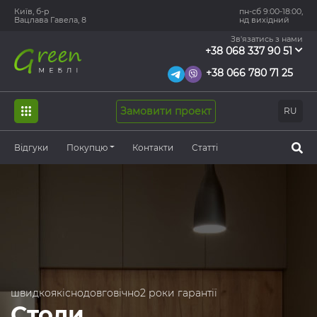
Київ, б-р
пн-сб 9:00-18:00,
Вацлава Гавела, 8
нд вихідний
Зв'язатись з нами
+38 068 337 90 51
+38 066 780 71 25
Замовити проект
RU
Відгуки
Покупцю
Контакти
Статті
швидко
якісно
довговічно
2 роки гарантії
Столи