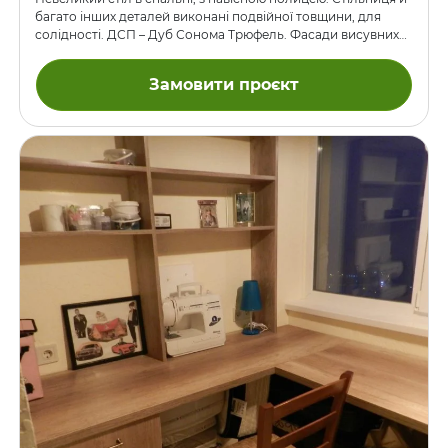
багато інших деталей виконані подвійної товщини, для
солідності. ДСП – Дуб Сонома Трюфель. Фасади висувних
шухляд – ДСП.
Замовити проєкт