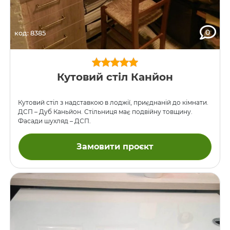
0
код: 8385
Кутовий стіл Канйон
Кутовий стіл з надставкою в лоджії, приєднаній до кімнати.
ДСП – Дуб Каньйон. Стільниця має подвійну товщину.
Фасади шухляд – ДСП.
Замовити проєкт