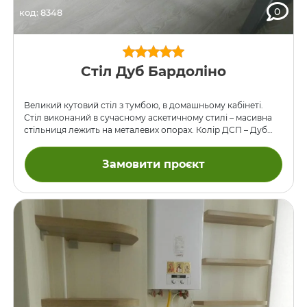
0
код: 8348
Стіл Дуб Бардоліно
Великий кутовий стіл з тумбою, в домашньому кабінеті.
Стіл виконаний в сучасному аскетичному стилі – масивна
стільниця лежить на металевих опорах. Колір ДСП – Дуб
Бардоліно.
Замовити проєкт