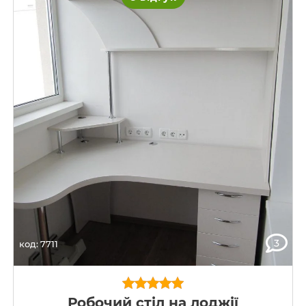
3
код: 7711
Робочий стіл на лоджії