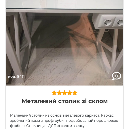
0
код: 8411
Металевий столик зі склом
Маленький столик на основі металевого каркаса. Каркас
зроблений нами з профтруби і пофарбований порошковою
фарбою. Стільниця – ДСП зі склом зверху.