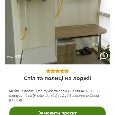
0
код: 8315
Стіл та полиці на лоджії
Меблі на лоджії. Стіл, тумба та полиці на стінах. ДСП
корпусу – біла (Німфея Альба) та Дуб Бордолліно Сірий
(EGGER).
Замовити проєкт