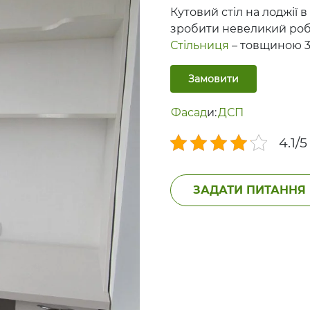
Кутовий стіл на лоджії 
зробити невеликий роб
Стільниця
– товщиною 3
Замовити
Фасад
и:
ДСП
4.1/5
ЗАДАТИ ПИТАННЯ