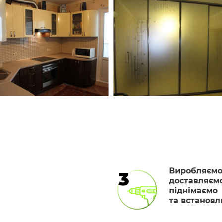
Виробляємо
3
доставляємо
піднімаємо
та встанов