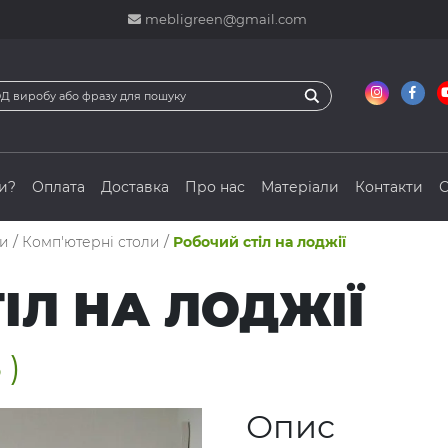
mebligreen@gmail.com
и?
Оплата
Доставка
Про нас
Матеріали
Контакти
С
ли
/
Комп'ютерні столи
/
Робочий стіл на лоджії
ІЛ НА ЛОДЖІЇ
 )
Опис