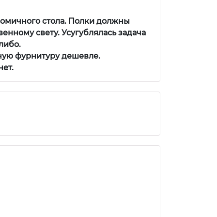
номичного стола. Полки должны
енному свету. Усугублялась задача
либо.
ную фурнитуру дешевле.
нет.