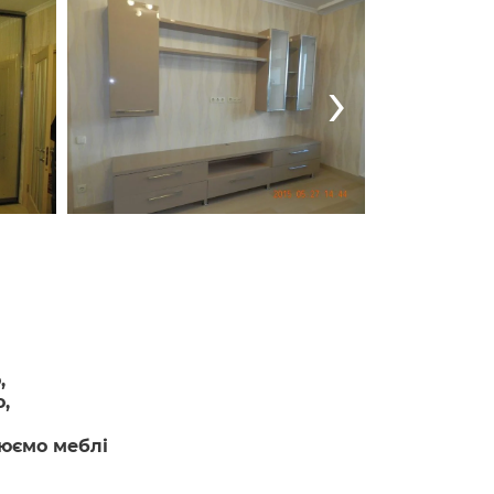
›
,
,
люємо меблі