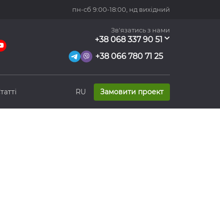
пн-сб 9:00-18:00,
нд вихідний
Зв'язатись з нами
+38 068 337 90 51
+38 066 780 71 25
татті
RU
Замовити проект