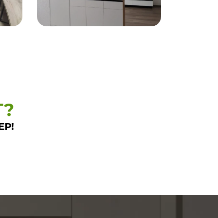
Т?
ЕР!