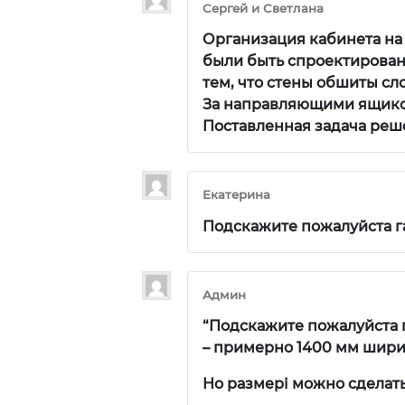
Сергей и Светлана
Организация кабинета на
были быть спроектированы
тем, что стены обшиты сло
За направляющими ящиков
Поставленная задача реше
Екатерина
Подскажите пожалуйста г
Админ
“Подскажите пожалуйста 
– примерно 1400 мм ширин
Но размері можно сделать