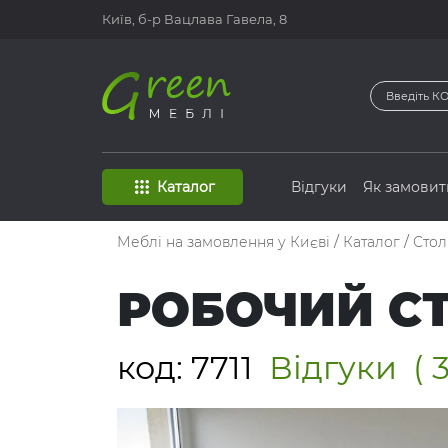
Київ, б-р
Вацлава Гавела, 8
Каталог
Відгуки
Як замовит
Меблі на замовлення у Києві
/
Каталог
/
Сто
РОБОЧИЙ СТ
код:
7711
Відгуки
( 3