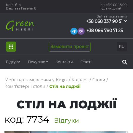
Київ, б-р
пн-сб 9:00-18:00,
Вацлава Гавела, 8
нд вихідний
Зв'язатись з нами
+38 068 337 90 51
+38 066 780 71 25
Замовити проект
RU
Відгуки
Покупцю
Контакти
Статті
Меблі на замовлення у Києві
/
Каталог
/
Столи
/
Комп'ютерні столи
/
Стіл на лоджії
СТІЛ НА ЛОДЖІЇ
код:
7734
Відгуки