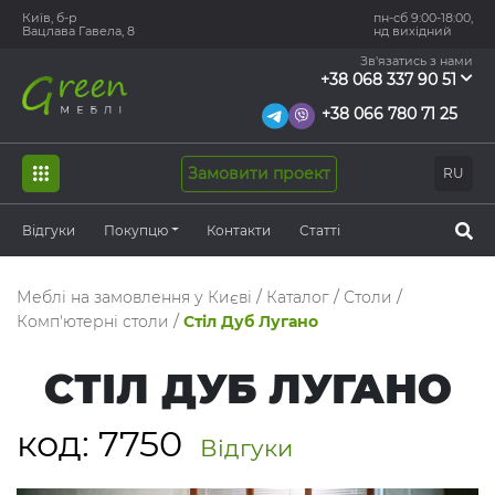
Київ, б-р
пн-сб 9:00-18:00,
Вацлава Гавела, 8
нд вихідний
Зв'язатись з нами
+38 068 337 90 51
+38 066 780 71 25
Замовити проект
RU
Відгуки
Покупцю
Контакти
Статті
Меблі на замовлення у Києві
/
Каталог
/
Столи
/
Комп'ютерні столи
/
Стіл Дуб Лугано
СТІЛ ДУБ ЛУГАНО
код:
7750
Відгуки