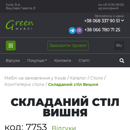
Київ, б-р
пн-сб 9:00-18:00,
Вацлава Гавела, 8
нд вихідний
Зв'язатись з нами
+38 068 337 90 51
+38 066 780 71 25
Замовити проект
RU
Відгуки
Покупцю
Контакти
Статті
Меблі на замовлення у Києві
/
Каталог
/
Столи
/
Комп'ютерні столи
/
Складаний стіл Вишня
СКЛАДАНИЙ СТІЛ
ВИШНЯ
код:
7753
Відгуки