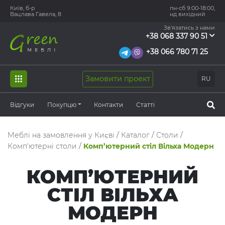
Київ, б-р
пн-сб 9:00-18:00,
Вацлава Гавела, 8
нд вихідний
Зв'язатись з нами
+38 068 337 90 51
+38 066 780 71 25
Замовити проект
RU
Відгуки
Покупцю
Контакти
Статті
Меблі на замовлення у Києві
/
Каталог
/
Столи
/
Комп'ютерні столи
/
Комп’ютерний стіл Вільха Модерн
КОМП’ЮТЕРНИЙ
СТІЛ ВІЛЬХА
МОДЕРН