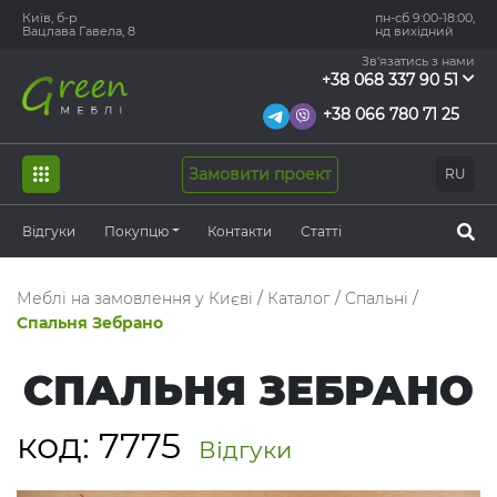
Київ, б-р
пн-сб 9:00-18:00,
Вацлава Гавела, 8
нд вихідний
Зв'язатись з нами
+38 068 337 90 51
+38 066 780 71 25
Замовити проект
RU
Відгуки
Покупцю
Контакти
Статті
Меблі на замовлення у Києві
/
Каталог
/
Спальні
/
Спальня Зебрано
СПАЛЬНЯ ЗЕБРАНО
код:
7775
Відгуки