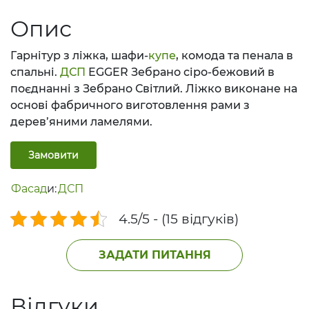
Опис
Гарнітур з ліжка, шафи-
купе
, комода та пенала в
спальні.
ДСП
EGGER Зебрано сіро-бежовий в
поєднанні з Зебрано Світлий. Ліжко виконане на
основі фабричного виготовлення рами з
дерев’яними ламелями.
Замовити
Фасад
и:
ДСП
4.5/5 - (15 відгуків)
ЗАДАТИ ПИТАННЯ
Відгуки