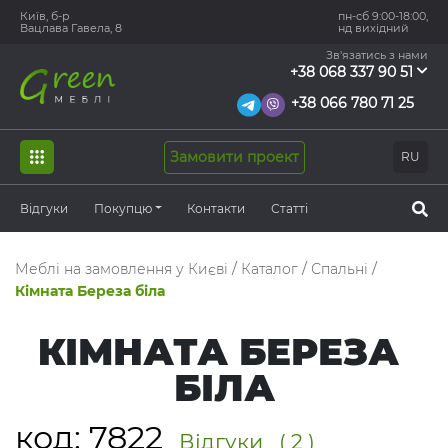
Київ, б-р
пн-сб 9:00-18:00,
Вацлава Гавела, 8
нд вихідний
Зв'язатись з нами
+38 068 337 90 51
+38 066 780 71 25
Замовити проект
RU
Відгуки
Покупцю
Контакти
Статті
Меблі на замовлення у Києві
/
Каталог
/
Спальні
/
Кімната Береза ​​біла
КІМНАТА БЕРЕЗА ​​
БІЛА
код:
7822
Відгуки
( 2 )