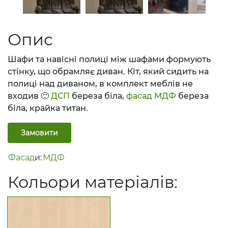
Опис
Шафи та навісні полиці між шафами формують
стінку, що обрамляє диван. Кіт, який сидить на
полиці над диваном, в комплект меблів не
входив 🙂
ДСП
береза ​​біла,
фасад
МДФ
береза ​​
біла, крайка титан.
Замовити
Фасад
и:
МДФ
Кольори матеріалів: