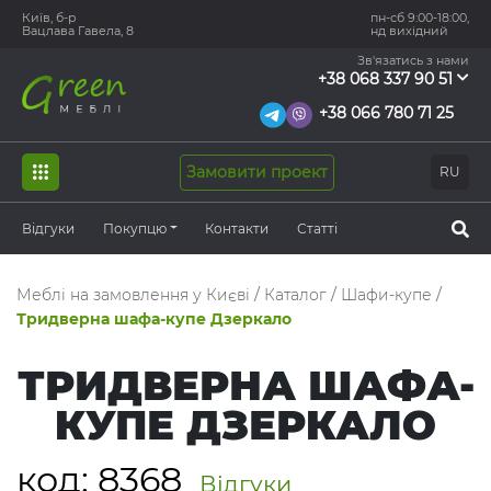
Київ, б-р
пн-сб 9:00-18:00,
Вацлава Гавела, 8
нд вихідний
Зв'язатись з нами
+38 068 337 90 51
+38 066 780 71 25
Замовити проект
RU
Відгуки
Покупцю
Контакти
Статті
Меблі на замовлення у Києві
/
Каталог
/
Шафи-купе
/
Тридверна шафа-купе Дзеркало
ТРИДВЕРНА ШАФА-
КУПЕ ДЗЕРКАЛО
код:
8368
Відгуки