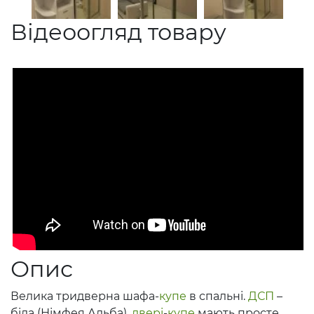
Відеоогляд товару
Опис
Велика тридверна шафа-
купе
в спальні.
ДСП
–
біла (Німфея Альба),
двері
-
купе
мають просте