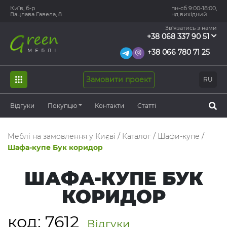
Київ, б-р
пн-сб 9:00-18:00,
Вацлава Гавела, 8
нд вихідний
Зв'язатись з нами
+38 068 337 90 51
+38 066 780 71 25
Замовити проект
RU
Відгуки
Покупцю
Контакти
Статті
Меблі на замовлення у Києві
/
Каталог
/
Шафи-купе
/
Шафа-купе Бук коридор
ШАФА-КУПЕ БУК
КОРИДОР
код:
7612
Відгуки