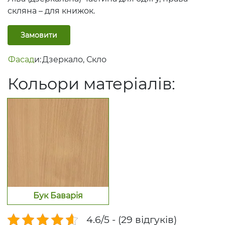
скляна – для книжок.
Замовити
Фасад
и:
Дзеркало
,
Скло
Кольори матеріалів:
Бук Баварія
4.6/5 - (29 відгуків)