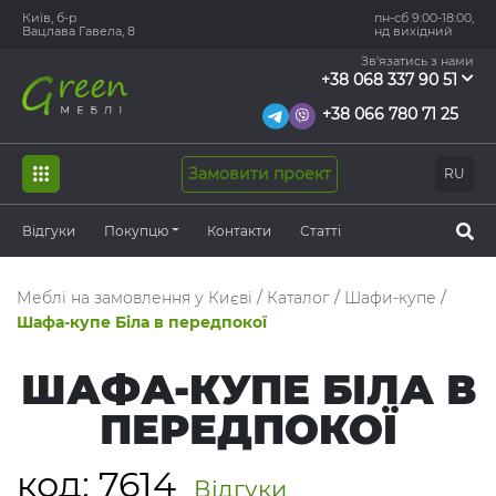
Київ, б-р
пн-сб 9:00-18:00,
Вацлава Гавела, 8
нд вихідний
Зв'язатись з нами
+38 068 337 90 51
+38 066 780 71 25
Замовити проект
RU
Відгуки
Покупцю
Контакти
Статті
Меблі на замовлення у Києві
/
Каталог
/
Шафи-купе
/
Шафа-купе Біла в передпокої
ШАФА-КУПЕ БІЛА В
ПЕРЕДПОКОЇ
код:
7614
Відгуки