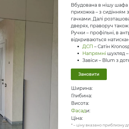
Вбудована в нішу шаф
прихожка – з сидінням 
гачками. Далі розташов
дверях, праворуч також
Ручки – профільні, в ан
відкриваються натиска
ДСП
– Сатін Kronos
Напрямні
шухляд –
Завіси – Blum з дот
Замовити
Ширина:
Глибина:
Висота:
Фасад
и:
Ціна:
* – ціну вказано приблизну 