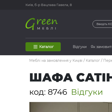
Київ, б-р
Вацлава Гавела, 8
Каталог
Відгуки
Як замовит
Меблі на замовлення у Києві
/
Каталог
/
Пер
ШАФА САТІН
код:
8746
Відгуки