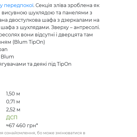
а
у передпокої
. Секція зліва зроблена як
з висувною шухлядою та панелями з
ана двостулкова шафа з дзеркалами на
 шафа з шухлядами. Зверху – антресолі.
тресолях вони відсутні і дверцята там
нням (Blum TipOn)
pan
 Blum
ягувачами та деякі під TipOn
1,50
м
0,71
м
2,52
м
ДСП
≈67 460
грн*
для ознайомлення, бо може змінюватися в