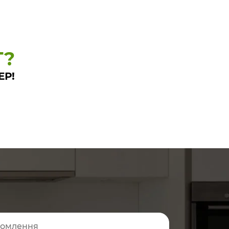
Т?
ЕР!