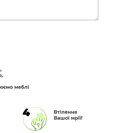
,
,
люємо меблі
4
Втілення
Вашої мрії!