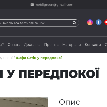
mebligreen@gmail.com
и?
Оплата
Доставка
Про нас
Матеріали
Контакти
С
едпокої
/
Шафа Сатін у передпокої
 У ПЕРЕДПОКОЇ
Опис