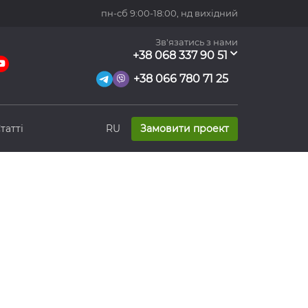
пн-сб 9:00-18:00,
нд вихідний
Зв'язатись з нами
+38 068 337 90 51
+38 066 780 71 25
татті
RU
Замовити проект