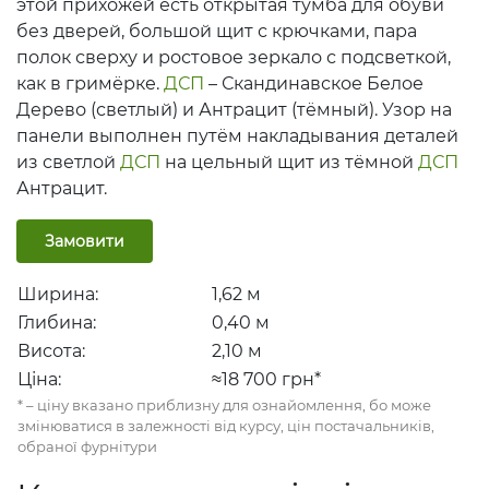
этой прихожей есть открытая тумба для обуви
без дверей, большой щит с крючками, пара
полок сверху и ростовое зеркало с подсветкой,
как в гримёрке.
ДСП
– Скандинавское Белое
Дерево (светлый) и Антрацит (тёмный). Узор на
панели выполнен путём накладывания деталей
из светлой
ДСП
на цельный щит из тёмной
ДСП
Антрацит.
Замовити
Ширина:
1,62
м
Глибина:
0,40
м
Висота:
2,10
м
Ціна:
≈18 700
грн*
* – ціну вказано приблизну для ознайомлення, бо може
змінюватися в залежності від курсу, цін постачальників,
обраної фурнітури