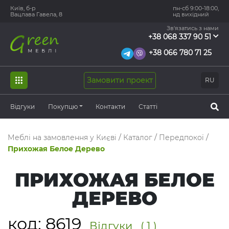
Київ, б-р
пн-сб 9:00-18:00,
Вацлава Гавела, 8
нд вихідний
Зв'язатись з нами
+38 068 337 90 51
+38 066 780 71 25
Замовити проект
RU
Відгуки
Покупцю
Контакти
Статті
Меблі на замовлення у Києві
/
Каталог
/
Передпокої
/
Прихожая Белое Дерево
ПРИХОЖАЯ БЕЛОЕ
ДЕРЕВО
код:
8619
Відгуки
( 1 )