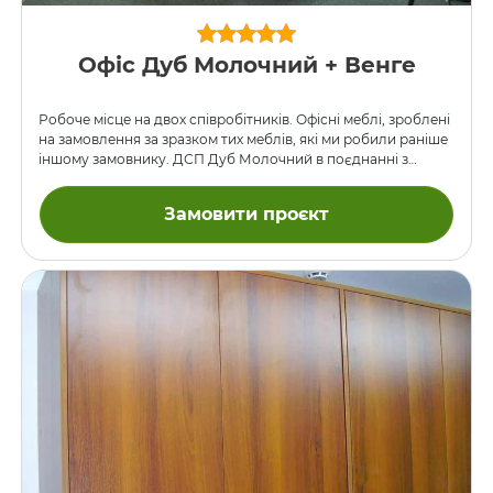
Офіс Дуб Молочний + Венге
Робоче місце на двох співробітників. Офісні меблі, зроблені
на замовлення за зразком тих меблів, які ми робили раніше
іншому замовнику. ДСП Дуб Молочний в поєднанні з
темним Венге. У конструкції застосували також
перфорований метал, пофарбований порошковою фарбою
Замовити проєкт
сірого кольору.