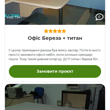
0
код: 7341
Офіс Береза ​​+ титан
У цьому приміщенні раніше був якись заклад. Потім в нього
просто замовили офісні меблі, коли колишні орендарі
пішли. Тому такий дивний інтер’єр. ДСП титан і береза ​​біла,
стільниця МДФ береза ​​біла.
Замовити проєкт