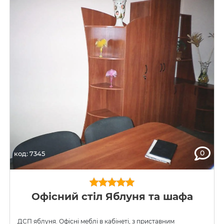
0
код: 7345
Офісний стіл Яблуня та шафа
ДСП яблуня. Офісні меблі в кабінеті, з приставним