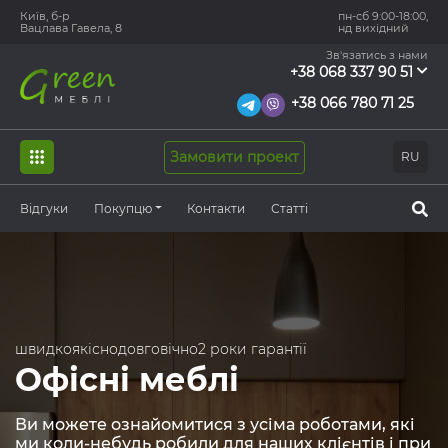
Київ, б-р
пн-сб 9:00-18:00,
Вацлава Гавела, 8
нд вихідний
Зв'язатись з нами
+38 068 337 90 51
+38 066 780 71 25
Замовити проект
RU
Відгуки
Покупцю
Контакти
Статті
швидко
якісно
довговічно
2 роки гарантії
Офісні меблі
Ви можете ознайомитися з усіма роботами, які
ми коли-небудь робили для наших клієнтів і при