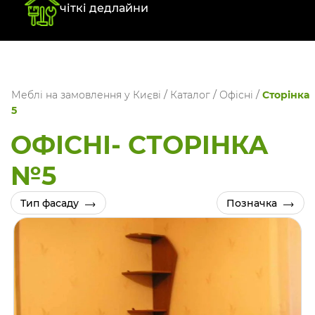
чіткі дедлайни
Меблі на замовлення у Києві
/
Каталог
/
Офісні
/
Сторінка
5
ОФІСНІ- СТОРIНКА
№5
Тип фасаду
Позначка