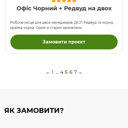
Офіс Чорний + Редвуд на двох
Робоче місце для двох менеджерів. ДСП Редвуд та чорна,
крайка чорна. Одне зі старих замовлень.
Замовити проєкт
←
1
…
4
5
6
7
→
ЯК ЗАМОВИТИ?