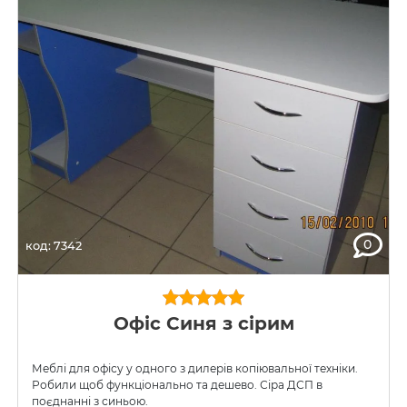
0
код: 7342
Офіс Синя з сірим
Меблі для офісу у одного з дилерів копіювальної техніки.
Робили щоб функціонально та дешево. Сіра ДСП в
поєднанні з синьою.