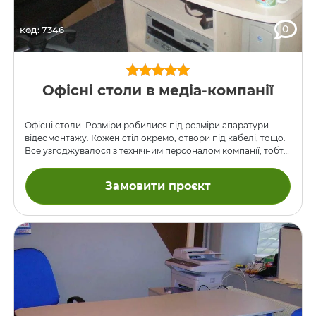
0
код: 7346
Офісні столи в медіа-компанії
Офісні столи. Розміри робилися під розміри апаратури
відеомонтажу. Кожен стіл окремо, отвори під кабелі, тощо.
Все узгоджувалося з технічним персоналом компанії, тобто
з людьми, які потім працювали там. Обміряли апаратуру,
кожна поличка і кожна ніша робилася під конкретний
Замовити проєкт
пристрій, враховувалася вентиляція, довжина кабелів, які
кнопки під якою рукою повинні бути і на якій висоті,
загалом, все-все!