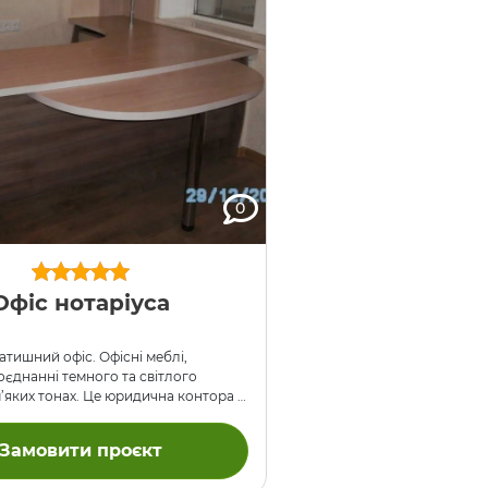
0
Офіс нотаріуса
тишний офіс. Офісні меблі,
оєднанні темного та світлого
м’яких тонах. Це юридична контора в
ій квартирі на 1-му поверсі.
Замовити проєкт