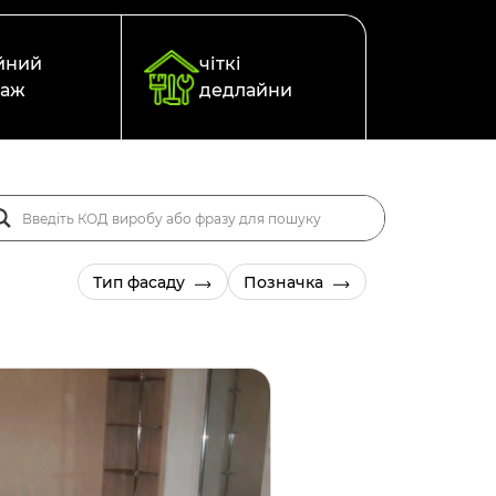
йний
чіткі
таж
дедлайни
Тип фасаду
Позначка