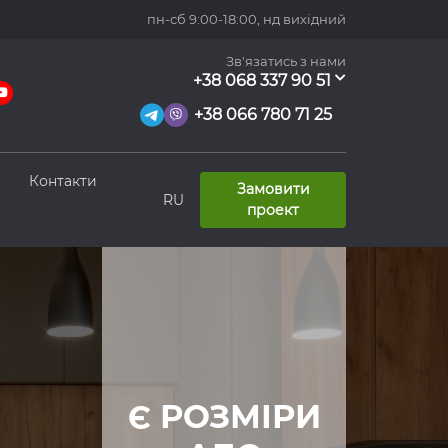
пн-сб 9:00-18:00,
нд вихідний
Зв'язатись з нами
+38 068 337 90 51
+38 066 780 71 25
Контакти
Замовити
RU
проект
Є РОЗМІРИ