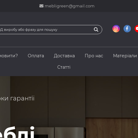
mebligreen@gmail.com
мовити?
Оплата
Доставка
Про нас
Матеріали
Статті
оки гарантії
еблі