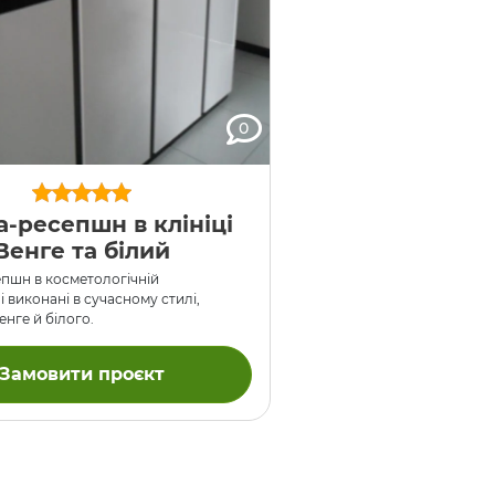
0
а-ресепшн в клініці
Венге та білий
епшн в косметологічній
лі виконані в сучасному стилі,
нге й білого.
Замовити проєкт