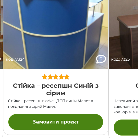
0
код: 7324
код: 7325
Стійка – ресепшн Синій з
сірим
Стійка – ресепшн в офісі. ДСП синій Малет в
Невеликий за
поєднанні з сірий Малет.
виконані в п
кольорів, в 
переобладнан
Замовити проєкт