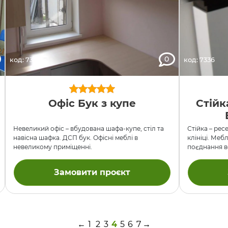
0
код: 7333
код: 7336
Офіс Бук з купе
Стійк
Невеликий офіс – вбудована шафа-купе, стіл та
Стійка – рес
навісна шафка. ДСП бук. Офісні меблі в
клініці. Меб
невеликому приміщенні.
поєднання ве
Замовити проєкт
←
1
2
3
4
5
6
7
→