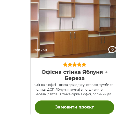
0
код: 7311
Офісна стінка Яблуня +
Береза
Стінка в офісі – шафа для одягу, стелаж, тумби та
полиці. ДСП Яблуня (темна) в поєднанні з
Береза ​​(світла). Стінка-гірка в офісі, полички для
корпоративних сувенірів, стелаж зі скляними
дверцятами для рекламних матеріалів, платяна
Замовити проєкт
шафа. Дещо велике, біле, прямокутне, в рамочці
– це екран для презентацій.