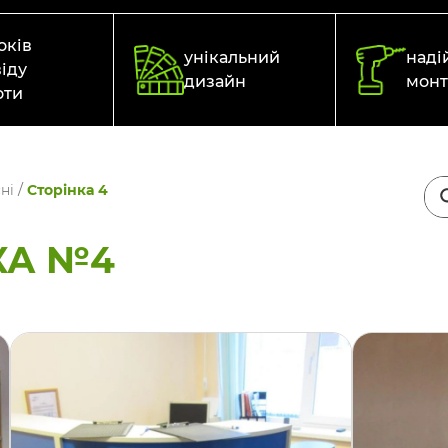
оків
унікальний
наді
іду
дизайн
мон
оти
ні
/
Сторінка 4
КА №4