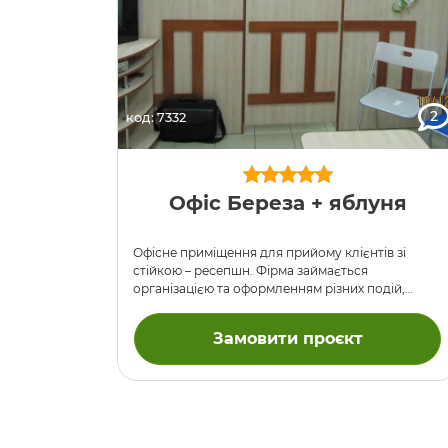
2
код: 7332
Офіс Береза ​​+ яблуня
Офісне приміщення для прийому клієнтів зі
стійкою – ресепшн. Фірма займається
організацією та оформленням різних подій,
зокрема, аеродизайном. Тобто повітряними
кульками: -) ДСП береза, деякі деталі й
Замовити проєкт
крайкування – колір яблуня. 10 грудня на
прохання клієнта ми встановили додатково
замки і зробили ще фотографій, коли господарі
вже влаштувалися в своєму офісі.