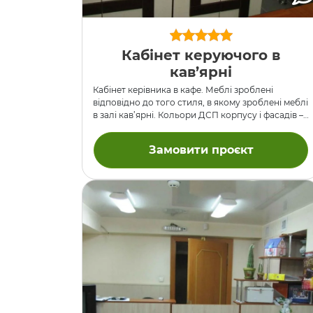
Кабінет керуючого в
кав’ярні
Кабінет керівника в кафе. Меблі зроблені
відповідно до того стиля, в якому зроблені меблі
в залі кав’ярні. Кольори ДСП корпусу і фасадів –
венге світлий та венге темний. Краї фасадів
оздоблені крайкою ПХВ товщиною 2 мм.
Замовити проєкт
Подивитися барну стійку в цій же кав’ярні.