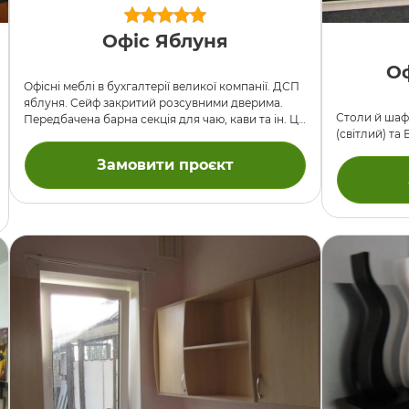
Офіс Яблуня
Оф
Офісні меблі в бухгалтерії великої компанії. ДСП
яблуня. Сейф закритий розсувними дверима.
Столи й шаф
Передбачена барна секція для чаю, кави та ін. Ці
(світлий) та
меблі ми робили давно, одне з перших
замовлень.
Замовити проєкт