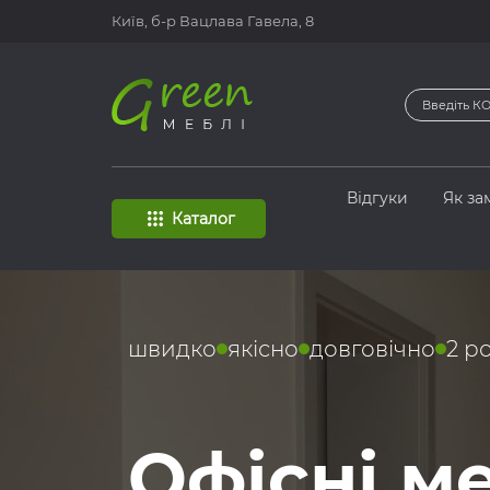
Київ, б-р
Вацлава Гавела, 8
Відгуки
Як за
Каталог
швидко
якісно
довговічно
2 р
Офісні м