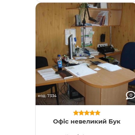
0
код: 7334
Офіс невеликий Бук