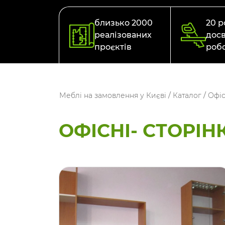
близько 2000
20 р
реалізованих
досв
проєктів
роб
Меблі на замовлення у Києві
/
Каталог
/
Офіс
ОФІСНІ- СТОРIН