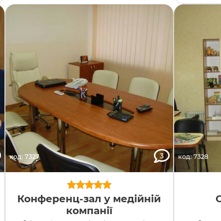
3
код: 7327
код: 7328
Конференц-зал у медійній
компанії