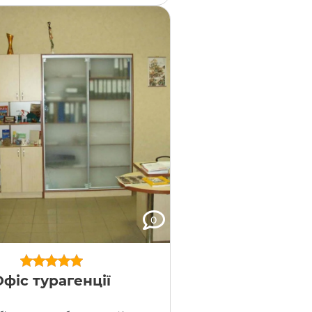
0
Офіс турагенції