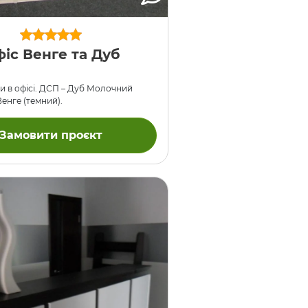
іс Венге та Дуб
и в офісі. ДСП – Дуб Молочний
 Венге (темний).
Замовити проєкт