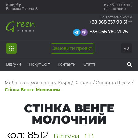
Київ, б-р
пн-сб 9:00-18:00,
Вацлава Гавела, 8
нд вихідний
Зв'язатись з нами
+38 068 337 90 51
+38 066 780 71 25
Замовити проект
RU
Відгуки
Покупцю
Контакти
Статті
Меблі на замовлення у Києві
/
Каталог
/
Стінки та Шафи
/
Стінка Венге Молочний
СТІНКА ВЕНГЕ
МОЛОЧНИЙ
код:
8512
Відгуки
( 1 )