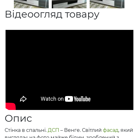
Відеоогляд товару
Опис
Стінка в спальні.
ДСП
– Венге. Світлий
фасад
, який
виглядає на фото майже білим, зроблений з