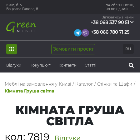
Київ, б-р
пн-сб 9:00-18:00,
Вацлава Гавела, 8
нд вихідний
Зв'язатись з нами
+38 068 337 90 51
+38 066 780 71 25
Замовити проект
RU
Відгуки
Покупцю
Контакти
Статті
Меблі на замовлення у Києві
/
Каталог
/
Стінки та Шафи
/
Кімната Груша світла
КІМНАТА ГРУША
СВІТЛА
код:
7819
Відгуки