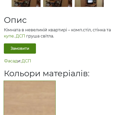
Опис
Кімната в невеликій квартирі – комп.стіл, стінка та
купе
.
ДСП
груша світла.
Замовити
Фасад
и:
ДСП
Кольори матеріалів: