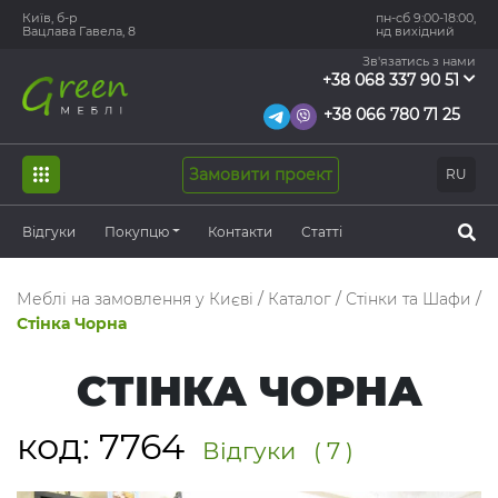
Київ, б-р
пн-сб 9:00-18:00,
Вацлава Гавела, 8
нд вихідний
Зв'язатись з нами
+38 068 337 90 51
+38 066 780 71 25
Замовити проект
RU
Відгуки
Покупцю
Контакти
Статті
Меблі на замовлення у Києві
/
Каталог
/
Стінки та Шафи
/
Стінка Чорна
СТІНКА ЧОРНА
код:
7764
Відгуки
( 7 )