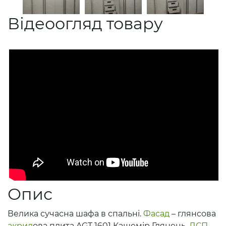
Відеоогляд товару
Опис
Велика сучасна шафа в спальні.
Фасад
– глянсова
акрил
ова плита AGT 1601 Кашемір Глянець.
ДСП
–