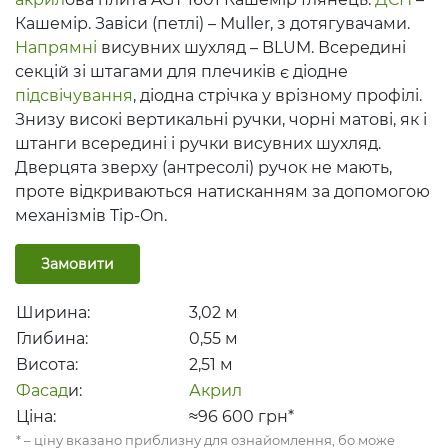
Кашемір. Завіси (петлі) – Muller, з дотягувачами.
Напрямні
висувних шухляд – BLUM. Всередині
секцій зі штагами для плечиків є діодне
підсвічування
, діодна стрічка у врізному профілі.
Знизу високі вертикальні ручки, чорні матові, як і
штанги всередині і ручки висувних шухляд.
Дверцята зверху (антресолі) ручок не мають,
проте відкриваються натисканням за допомогою
механізмів Tip-On.
Замовити
Ширина:
3,02
м
Глибина:
0,55
м
Висота:
2,51
м
Фасад
и:
Акрил
Ціна:
≈96 600
грн*
* – ціну вказано приблизну для ознайомлення, бо може