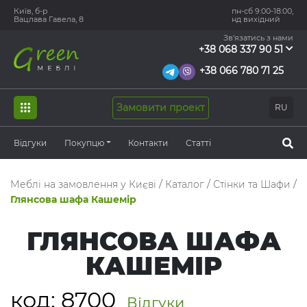
Київ, б-р
пн-сб 9:00-18:00,
Вацлава Гавела, 8
нд вихідний
Зв'язатись з нами
+38 068 337 90 51
+38 066 780 71 25
Замовити проект
RU
Відгуки
Покупцю
Контакти
Статті
Меблі на замовлення у Києві
/
Каталог
/
Стінки та Шафи
/
Глянсова шафа Кашемір
ГЛЯНСОВА ШАФА
КАШЕМІР
код:
8700
Відгуки