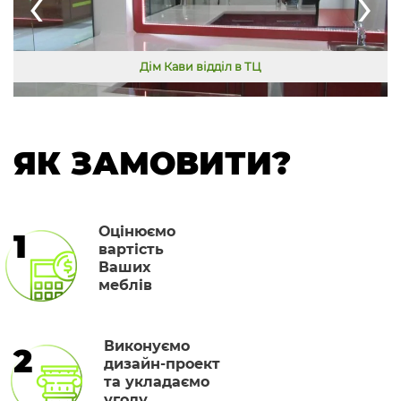
‹
›
Дім Кави відділ в ТЦ
ЯК ЗАМОВИТИ?
Оцінюємо
1
вартість
Ваших
меблів
Виконуємо
2
дизайн-проект
та укладаємо
угоду