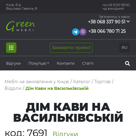
Київ, б-р
пн-сб 9:00-18:00,
Вацлава Гавела, 8
нд вихідний
Зв'язатись з нами
+38 068 337 90 51
+38 066 780 71 25
Замовити проект
RU
Відгуки
Покупцю
Контакти
Статті
Меблі на замовлення у Києві
/
Каталог
/
Торгові
/
Відділи
/
Дім Кави на Васильківській
ДІМ КАВИ НА
ВАСИЛЬКІВСЬКІЙ
код:
7691
Відгуки