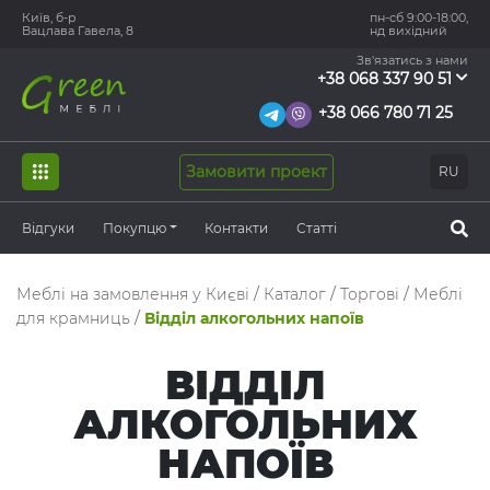
Київ, б-р
пн-сб 9:00-18:00,
Вацлава Гавела, 8
нд вихідний
Зв'язатись з нами
+38 068 337 90 51
+38 066 780 71 25
Замовити проект
RU
Відгуки
Покупцю
Контакти
Статті
Меблі на замовлення у Києві
/
Каталог
/
Торгові
/
Меблі
для крамниць
/
Відділ алкогольних напоїв
ВІДДІЛ
АЛКОГОЛЬНИХ
НАПОЇВ