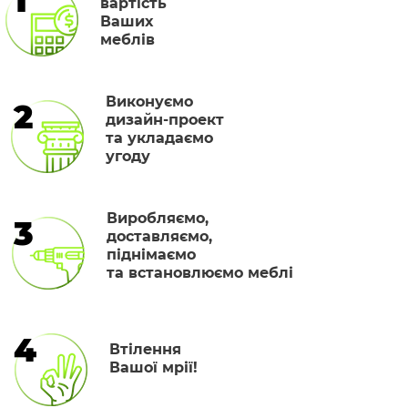
1
вартість
Ваших
меблів
Виконуємо
2
дизайн-проект
та укладаємо
угоду
Виробляємо,
3
доставляємо,
піднімаємо
та встановлюємо меблі
4
Втілення
Вашої мрії!