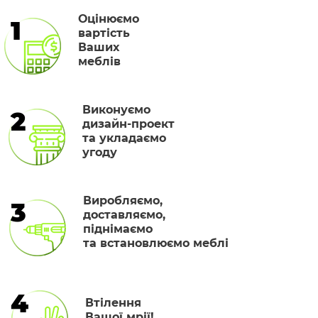
Оцінюємо
1
вартість
Ваших
меблів
Виконуємо
2
дизайн-проект
та укладаємо
угоду
Виробляємо,
3
доставляємо,
піднімаємо
та встановлюємо меблі
4
Втілення
Вашої мрії!