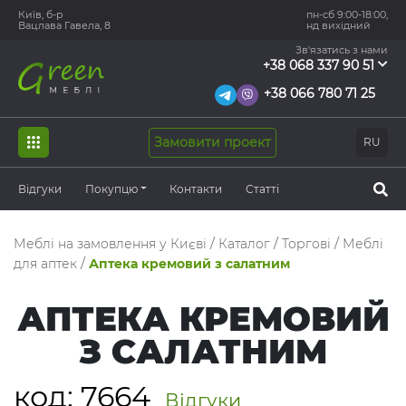
Київ, б-р
пн-сб 9:00-18:00,
Вацлава Гавела, 8
нд вихідний
Зв'язатись з нами
+38 068 337 90 51
+38 066 780 71 25
Замовити проект
RU
Відгуки
Покупцю
Контакти
Статті
Меблі на замовлення у Києві
/
Каталог
/
Торгові
/
Меблі
для аптек
/
Аптека кремовий з салатним
АПТЕКА КРЕМОВИЙ
З САЛАТНИМ
код:
7664
Відгуки