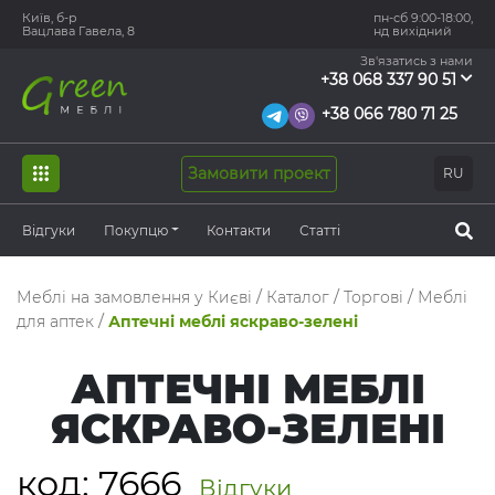
Київ, б-р
пн-сб 9:00-18:00,
Вацлава Гавела, 8
нд вихідний
Зв'язатись з нами
+38 068 337 90 51
+38 066 780 71 25
Замовити проект
RU
Відгуки
Покупцю
Контакти
Статті
Меблі на замовлення у Києві
/
Каталог
/
Торгові
/
Меблі
для аптек
/
Аптечні меблі яскраво-зелені
АПТЕЧНІ МЕБЛІ
ЯСКРАВО-ЗЕЛЕНІ
код:
7666
Відгуки