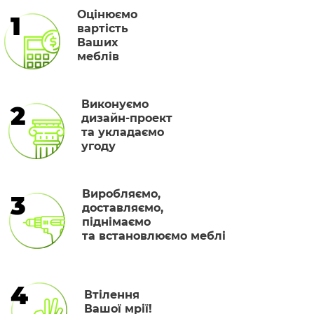
Оцінюємо
1
вартість
Ваших
меблів
Виконуємо
2
дизайн-проект
та укладаємо
угоду
Виробляємо,
3
доставляємо,
піднімаємо
та встановлюємо меблі
4
Втілення
Вашої мрії!