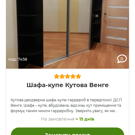
0
код: 7458
Шафа-купе Кутова Венге
Кутова дводверна шафа-купе-гардероб в передпокої. ДСП
Венге. Шафа – купе, вбудована, відсікає кут приміщення та
формує таким чином гардеробну. Зверніть увагу, як ми
вбудували вимикач (праворуч).
На замовлення
≈ 15 днів