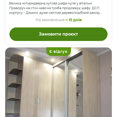
Велика чотиридверна кутова шафа-купе у вітальні.
Праворуч на стіні навісна тумба продовжує шафу. ДСП
корпусу – Джанні, дуже світлий деревоподібний декор,
майже білий. Бузкові вставки в дверях-купе, а також фасад
На замовлення
≈ 15 днів
тумби – колір Віола. У цю ж вітальню ми робили також і
тумбу-стінку.
Замовити проєкт
Є відгук