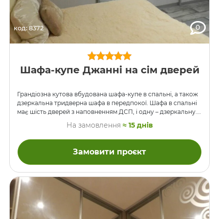
0
код: 8372
Шафа-купе Джанні на сім дверей
Грандіозна кутова вбудована шафа-купе в спальні, а також
дзеркальна тридверна шафа в передпокої. Шафа в спальні
має шість дверей з наповненням ДСП, і одну – дзеркальну.
Всі двері розбиті по горизонталі вставками алюмінієвого
На замовлення
≈ 15 днів
профілю. Колір ДСП – Джанні.
Замовити проєкт