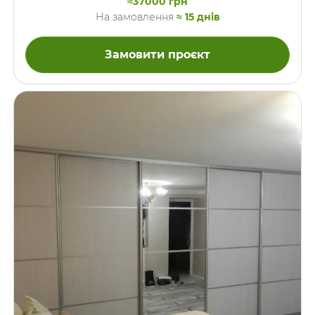
≈37000 грн
Профіль системи-купе ІНТЕГРА, колір Шампань, закритий
На замовлення
≈ 15 днів
тип. Ці шафи-купе встановлені нами в спальні. Крайня шафа
ліворуч має двері, зібрані з “купейних” профілів, але яка
відкривається традиційно, тобто нарозхрист.
Замовити проєкт