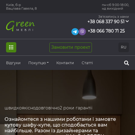
Київ, б-р
пн-сб 9:00-18:00,
Вацлава Гавела, 8
нд вихідний
Зв'язатись з нами
+38 068 337 90 51
+38 066 780 71 25
Замовити проект
RU
Відгуки
Покупцю
Контакти
Статті
швидко
якісно
довговічно
2 роки гарантії
Ознайомтеся з нашими роботами і замовте
кутову шафу-купе, що сподобається вам
найбільше. Разом із дизайнерами та