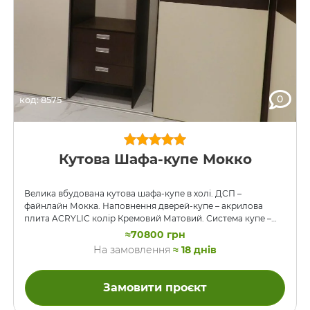
0
код: 8575
Кутова Шафа-купе Мокко
Велика вбудована кутова шафа-купе в холі. ДСП –
файнлайн Мокка. Наповнення дверей-купе – акрилова
плита ACRYLIC колір Кремовий Матовий. Система купе –
SLIM, тобто профіль майже не виступає за габарити
≈70800 грн
наповнення дверей. У шафі зроблені оригінальні висувні
На замовлення
≈ 18 днів
полиці, а напрямні, як і належить для таких меблів – BLUM.
Замовити проєкт