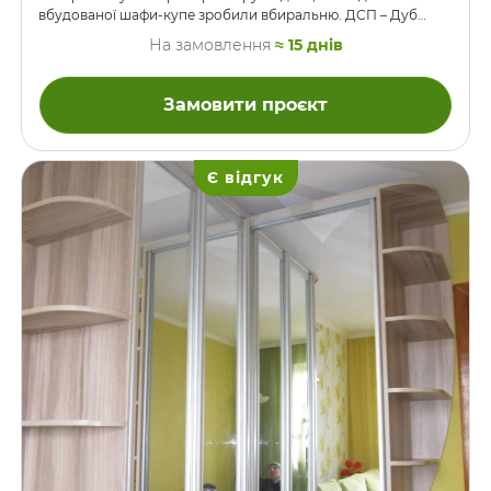
вбудованої шафи-купе зробили вбиральню. ДСП – Дуб
Ансберг Сріблястий. Наповнення дверей-купе – дзеркало,
На замовлення
≈ 15 днів
прикрашене піскоструминними завитками. У цьому
приміщенні простору було більш ніж достатньо, тому ми
спокійно спланували 4 повноцінних, широких і тому
Замовити проєкт
стійких двері-купе, без фокусів накшталт зсування двері
всередину шафи уздовж боковини, або ж вузеньких орних
(розпашних) дверей на основі системи-купе. А ось як
планується кутова шафа в …
Є відгук