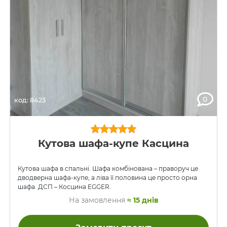
0
код: 8423
Кутова шафа-купе Касцина
Кутова шафа в спальні. Шафа комбінована – праворуч це
дводверна шафа-купе, а ліва її половина це просто орна
шафа. ДСП – Косцина EGGER.
На замовлення
≈ 15 днів