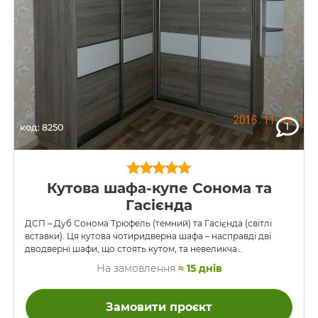
1
код: 8250
Кутова шафа-купе Сонома та
Гасієнда
ДСП – Дуб Сонома Трюфель (темний) та Гасієнда (світлі
вставки). Ця кутова чотиридверна шафа – насправді дві
дводверні шафи, що стоять кутом, та невеликча
заокруглена поличка, сполучені в один виріб. Двері мають
На замовлення
≈ 15 днів
наповнення ДСП, шафа встановлена в спальні, в квартирі в
новобудові.
Замовити проєкт