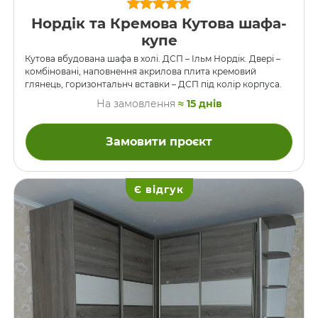
Нордік та Кремова Кутова шафа-
купе
Кутова вбудована шафа в холі. ДСП – Ільм Нордік. Двері –
комбіновані, наповнення акрилова плита кремовий
глянець, горизонтальнч вставки – ДСП під колір корпуса.
На замовлення
≈ 15 днів
Замовити проєкт
Є відгук