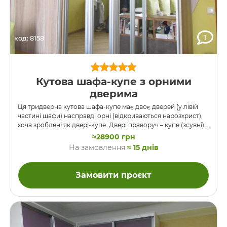
1
код: 8158
Кутова шафа-купе з орними
дверима
Ця тридверна кутова шафа-купе має двоє дверей (у лівій
частині шафи) насправді орні (відкриваються нарозхрист),
хоча зроблені як двері-купе. Двері праворуч – купе (зсувні),
при відкриванні йдуть за боковину лівої шафи. Завдяки
≈28900 грн
цьому ми змогли спроектувти кутову шафу на дуже
На замовлення
≈ 15 днів
невеликій площ. Всі двері дзеркальні, шафа встановлена в
житловій кімнаті. Ще хочу сказати, що саме таке
компонування для кутової шафи, на мою думку, є
Замовити проєкт
ідеальним. Уявіть собі, що лінія дверей була б не з 2-х
частин під прямим кутом, а йшла …