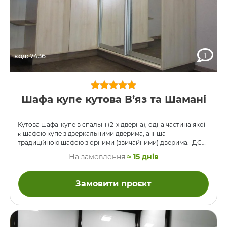
1
код: 7436
Шафа купе кутова В’яз та Шамані
Кутова шафа-купе в спальні (2-х дверна), одна частина якої
є шафою купе з дзеркальними дверима, а інша –
традиційною шафою з орними (звичайними) дверима. ДСП
– Дуб Шамані та В’яз Шляхетний. Фасади шафи, що ліворуч,
На замовлення
≈ 15 днів
виконані з ДСП.
Замовити проєкт