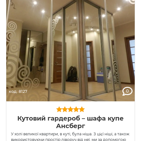
0
код: 8127
Кутовий гардероб – шафа купе
Ансберг
У холі великої квартири, в куті, була ніша. З цієї ніші, а також
використовуючи простір ліворуч від неї, ми за допомогою