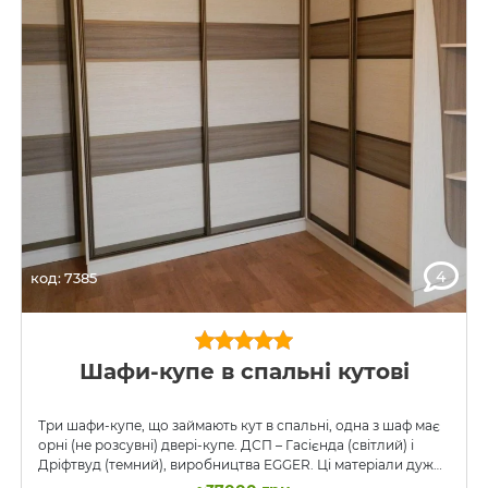
4
код: 7385
Шафи-купе в спальні кутові
Три шафи-купе, що займають кут в спальні, одна з шаф має
орні (не розсувні) двері-купе. ДСП – Гасієнда (світлий) і
Дріфтвуд (темний), виробництва EGGER. Ці матеріали дуже
фактурні, з глибокою структурою, особливо Дріфтвуд.