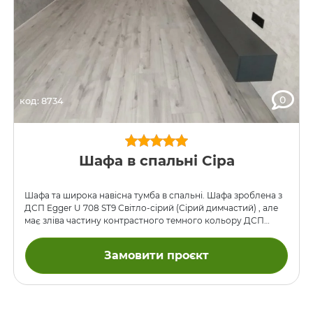
0
код: 8734
Шафа в спальні Сіра
Шафа та широка навісна тумба в спальні. Шафа зроблена з
ДСП Egger U 708 ST9 Світло-сірий (Сірий димчастий) , але
має зліва частину контрастного темного кольору ДСП
Egger U 968 ST9 Сіре вугілля. Навісна тумба, призначена
щоб бути під панеллю TV на стіні, зроблена повністю з ДСП
Замовити проєкт
Вугілля. Скрізь всі дверцята, включно з шухлядами, не
мають ручок та відкриваються натисканням за допомогою
механізмів BLUM Tip-On. Напрямні шухляд – BLUM. розміри
шафа h2500xL1850x600 тумба h250xL2100x260