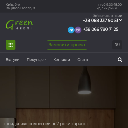
Київ, б-р
пн-сб 9:00-18:00,
Вацлава Гавела, 8
нд вихідний
Зв'язатись з нами
+38 068 337 90 51
+38 066 780 71 25
Замовити проект
RU
Відгуки
Покупцю
Контакти
Статті
швидко
якісно
довговічно
2 роки гарантії