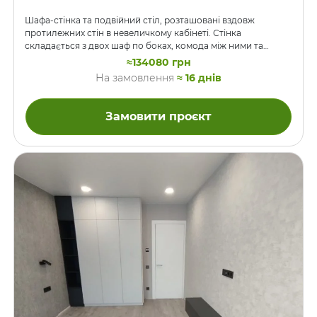
Шафа-стінка та подвійний стіл, розташовані вздовж
протилежних стін в невеличкому кабінеті. Стінка
складається з двох шаф по боках, комода між ними та
полиці й антресолі над ним. Ніша – не для ТВ, там буде
≈134080 грн
тераріум) Стіл широкий на всю стіну, глибина аж 750мм,
На замовлення
≈ 16 днів
спирається на тумби з шухлядами та металеві опори і має
місце для системника на цих опорах. Стільниця товста 36мм
(подвійна ДСП). Над столом на стіні підвішені відкриті
Замовити проєкт
полиці. Меблі зроблені в модному поєднанні кольорів,
темно сірого та …