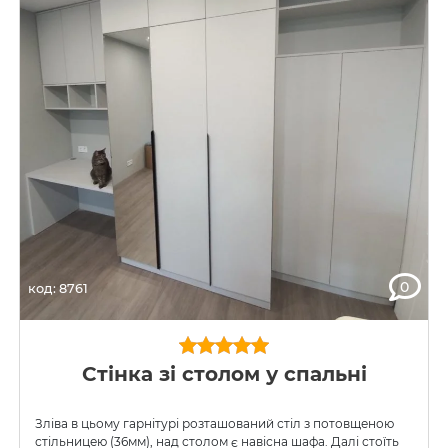
0
код: 8761
Стінка зі столом у спальні
Зліва в цьому гарнітурі розташований стіл з потовщеною
стільницею (36мм), над столом є навісна шафа. Далі стоїть