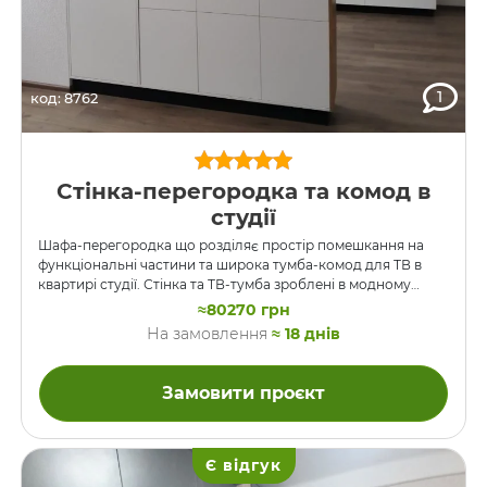
1
код: 8762
Стінка-перегородка та комод в
студії
Шафа-перегородка що розділяє простір помешкання на
функціональні частини та широка тумба-комод для ТВ в
квартирі студії. Стінка та ТВ-тумба зроблені в модному
поєднанні текстури натурального дуба та білого кольору.
≈80270 грн
В стінці є відкриті полиці, в яких в якості задніх стінок
На замовлення
≈ 18 днів
використане димчасте скло таким чином, щоб частина цих
полиць “дивилася” в один бік шафи, а частина в
протилежний. Доступ до закритих фасадом шаф та шухляд
Замовити проєкт
є лише ззовні, бо з протилежного боку до цієї перегородки
буде поставлено диван. Висувні шухляди …
Є відгук