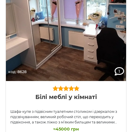
1
код: 8628
Білі меблі у кімнаті
Шафа-купе з підвісним туалетним столиком і дзеркалом з
підсвічуванням, великий робочий стіл, що переходить у
підвіконня, а також ліжко з м’яким бильцем та великими
висувними шухлядами складають комплект меблів,
≈45000 грн