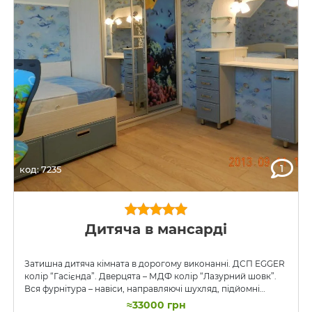
1
код: 7235
Дитяча в мансарді
Затишна дитяча кімната в дорогому виконанні. ДСП EGGER
колір “Гасієнда”. Дверцята – МДФ колір “Лазурний шовк”.
Вся фурнітура – навіси, направляючі шухляд, підйомні
механізми фасадів навісних шаф – фірми BLUM. Скрізь
≈33000 грн