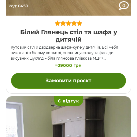
0
код: 8458
Білий Глянець стіл та шафа у
дитячій
Кутовий стіл й дводверна шафа-купе у дитячій. Всі меблі
виконані в білому кольорі, стільниця столу та фасади
висувних шухляд – біла глянсова плівкова МДФ.
Наповнення дверей-купе у шафі – дзеркало.
≈29000 грн
Замовити проєкт
Є відгук