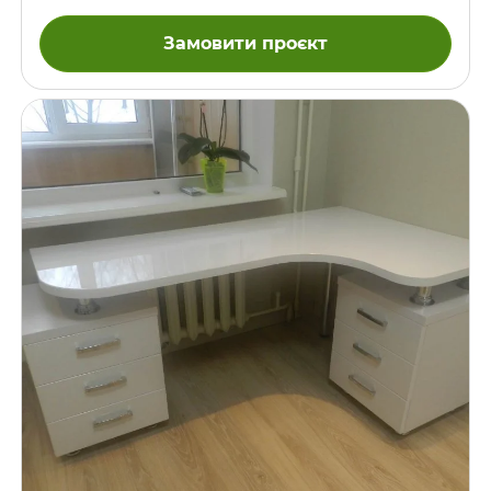
встановлені демпфери та зачинювачі. Всі краї – заокруглені,
навісні полиці прикріплені до стіни металевими
Замовити проєкт
стриженями наскрізь. З протилежного боку від стіни з
навісною полицею знаходиться саме така симетрична
дитяча, стрижні проходять задню стінку однієї шафи, стіну
кімнати і задню стінку другої шафи в сусідній кімнаті. Така
конструкція може впасти …