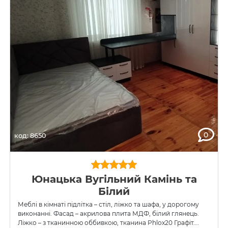
0
код: 8650
Юнацька Вугільний Камінь та
Білий
Меблі в кімнаті підлітка – стіл, ліжко та шафа, у дорогому
виконанні. Фасад – акрилова плита МДФ, білий глянець.
Ліжко – з тканинною оббивкою, тканина Phlox20 Графіт.