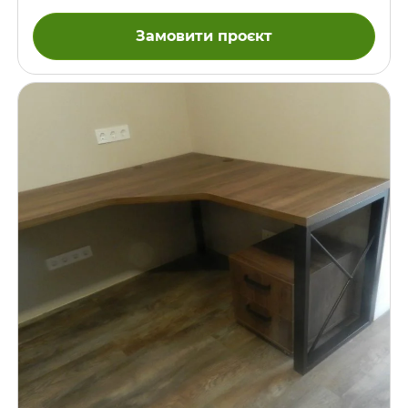
Направляючі шухляд – частина телескопічні, а частина –
BLUM. На відеоролику видно, де блюмовскі шухляди – на
Замовити проєкт
таких шухлядах напрямні невидимі, вони заховані під
низом, та й ковзають вони зовсім легко, що теж добре
видно на відео. Ще в комплекті є пластикова підставочка
для системного блоку комп’ютера.