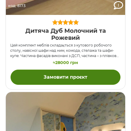
1
код: 8173
Дитяча Дуб Молочний та
Рожевий
Цей комплект меблів складається з кутового робочого
столу, навісної шафи над ним, комода, стелажа та шафи-
купе. Частина фасадів виконані з ДСП, частина – з плівкової
МДФ рожевого кольору. Двері шафи-купе мають
≈28000 грн
наповнення зі скла з фотодруком. Фотодрук виконаний на
спеціальній плівці, яка також виконує роль бронюючої, для
Замовити проєкт
безпеки. Комод прикріплений до стіни на невеликій висоті,
опор немає. ДСП – колір Дуб Молочний.