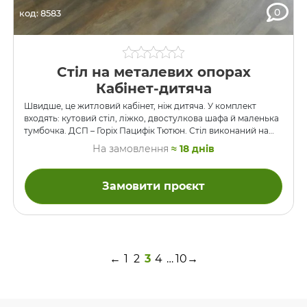
0
код: 8583
Стіл на металевих опорах
Кабінет-дитяча
Швидше, це житловий кабінет, ніж дитяча. У комплект
входять: кутовий стіл, ліжко, двостулкова шафа й маленька
тумбочка. ДСП – Горіх Пацифік Тютюн. Стіл виконаний на
зварних металевих опорах, фарбованих порошковою
На замовлення
≈ 18 днів
фарбою.
Замовити проєкт
←
1
2
3
4
…
10
→