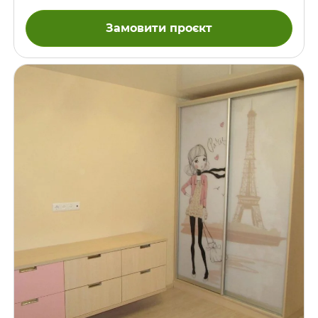
виготовлених і встановлених нами в цій кімнаті. Колір ДСП
– “Німфея Альба”, це яскравий відтінок білого. Наповнення
Замовити проєкт
дверей шафи-купе – суцільне дзеркало. Напрямні висувних
шухляд – Блюм.