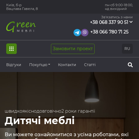
Київ, б-р
пн-сб 9:00-18:00,
Вацлава Гавела, 8
нд вихідний
Зв'язатись з нами
+38 068 337 90 51
+38 066 780 71 25
Замовити проект
RU
Відгуки
Покупцю
Контакти
Статті
швидко
якісно
довговічно
2 роки гарантії
Дитячі меблі
Ви можете ознайомитися з усіма роботами, які