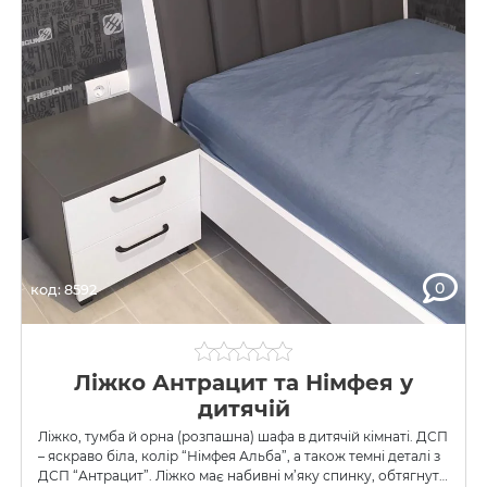
0
код: 8592
Ліжко Антрацит та Німфея у
дитячій
Ліжко, тумба й орна (розпашна) шафа в дитячій кімнаті. ДСП
– яскраво біла, колір “Німфея Альба”, а також темні деталі з
ДСП “Антрацит”. Ліжко має набивні м’яку спинку, обтягнуту