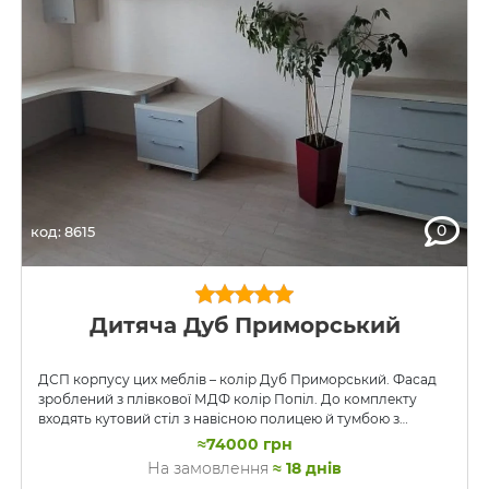
0
код: 8615
Дитяча Дуб Приморський
ДСП корпусу цих меблів – колір Дуб Приморський. Фасад
зроблений з плівкової МДФ колір Попіл. До комплекту
входять кутовий стіл з навісною полицею й тумбою з
шухлядами, величезний комод, шафа-купе та туалетний
≈74000 грн
столик з дзеркалом із підсвічуванням. Шафа-купе тут з
На замовлення
≈ 18 днів
двома дверима з наповненням дверей з ДСП.