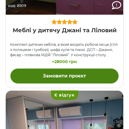
1
код: 8509
Меблі у дитячу Джані та Ліловий
Комплект дитячих меблів, в який входять робоче місце (стіл
з полицями і тумбою), шафа купе та ліжко. ДСП – Джанні,
фасад – плівкова МДФ “Ліловий”. У конструкції столу
використовувалися металеві опори.
≈28000 грн
Замовити проєкт
Є відгук