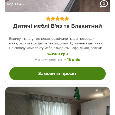
0
код: 8646
Дитячі меблі В’яз та Блакитний
Велику кімнату господарі розділили на дві посередині
вікна, отримавши дві маленькі дитячі. Ця кімната дівчинки.
До складу комплекту меблів входить шафа, ліжко, великий
кутовий стіл, тумба з шухлядами, та багато навісних шафок
≈41500 грн
з відкритими та закритими полицями. Корпуси виконані із
На замовлення
≈ 18 днів
ДСП “В’яз Ліберті”. Фасад – ДСП “Сутінковий Блакитний”.
Напрямні всіх висувних ящиків – BLUM. Крім тумби столу,
шухляди також є в ліжку та шафі. Навісні полиці над ліжком
Замовити проєкт
закріплені абсолютно надійно, болтами крізь стіну. Кімната
нерівна, 4,5 метри на 2,20 …