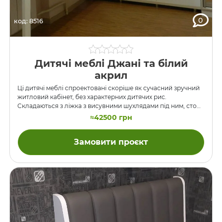
0
код: 8516
Дитячі меблі Джані та білий
акрил
Ці дитячі меблі спроектовані скоріше як сучасний зручний
житловий кабінет, без характерних дитячих рис.
Складаються з ліжка з висувними шухлядами під ним, стола
під вікном, тумби й великої надбудови над столом на стіні.
≈42500 грн
Максимум потовщених деталей, прямі лінії, металеві опори
столу, глянсовий білий акриловий фасад та ДСП кольору
Замовити проєкт
“Джанні” – данина сучасній меблевій моді. Направляючі
ящиків – BLUM, наповнення дверей купе – дзеркальне.