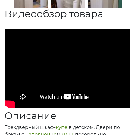
Видеообзор товара
Описание
Трехдверный шкаф-
купе
в детском. Двери по
бокам с
наполнение
м
ДСП
, посередине –