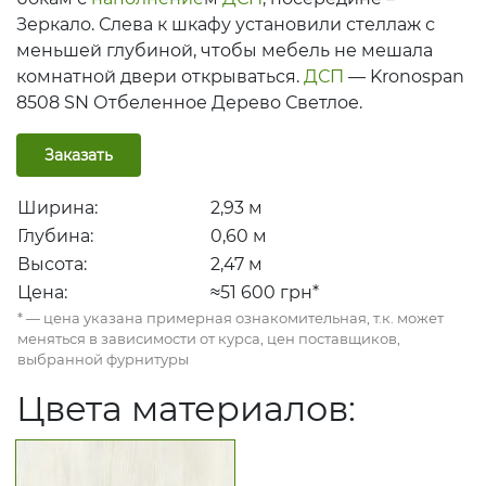
Зеркало. Слева к шкафу установили стеллаж с
меньшей глубиной, чтобы мебель не мешала
комнатной двери открываться.
ДСП
— Kronospan
8508 SN Отбеленное Дерево Светлое.
Заказать
Ширина:
2,93
м
Глубина:
0,60
м
Высота:
2,47
м
Цена:
≈51 600
грн*
* — цена указана примерная ознакомительная, т.к. может
меняться в зависимости от курса, цен поставщиков,
выбранной фурнитуры
Цвет
а материалов: