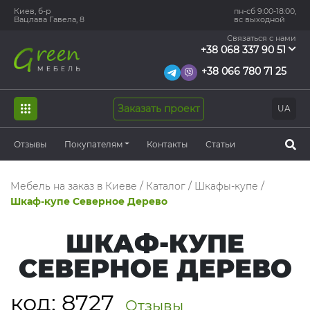
Киев, б-р
пн-сб 9:00-18:00,
Вацлава Гавела, 8
вс выходной
Связаться с нами
+38 068 337 90 51
+38 066 780 71 25
Заказать проект
UA
Отзывы
Покупателям
Контакты
Статьи
Мебель на заказ в Киеве
/
Каталог
/
Шкафы-купе
/
Шкаф-купе Северное Дерево
ШКАФ-КУПЕ
СЕВЕРНОЕ ДЕРЕВО
код:
8727
Отзывы