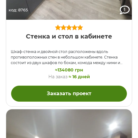
1
код: 8765
Стенка и стол в кабинете
Шкаф-стенка и двойной стол расположены вдоль
противоположных стен в небольшом кабинете. Стенка
состоит из двух шкафов по бокам, комода между ними и
полки и антресоли над ним. Ниша – не для ТВ, там будет
≈134080 грн
террариум) Стол широкий во всю стену, глубина аж 750мм,
На заказ
≈ 16 дней
опирается на тумбы с ящиками и металлические опоры и
имеет место для системника на этих опорах. Столешница
толстая 36мм (двойная ДСП). Над столом на стене
Заказать проект
подвешены открытые полки. Мебель сделана в модном
сочетании цветов, темно серого и …