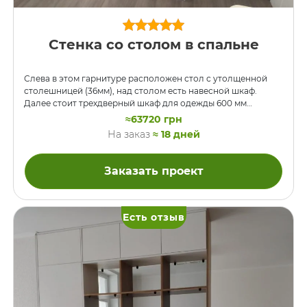
Стенка со столом в спальне
Слева в этом гарнитуре расположен стол с утолщенной
столешницей (36мм), над столом есть навесной шкаф.
Далее стоит трехдверный шкаф для одежды 600 мм
глубиной, чтобы плечики с вещами свободно размещались
≈63720 грн
поперек. Слева и до входной двери шкаф с меньшей
На заказ
≈ 18 дней
глубиной и без ручек на фасадах, чтобы помещалась когда
открытая входная дверь. На большом шкафу для одежды
есть профильные ручки, дверцы в остальных шкафах
Заказать проект
открываются нажатием с помощью механизмов BLUM Tip-
On. ДСП-0191 SU Холодный Серый Кроноршпан.
Есть отзыв