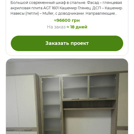
Большой современный шкаф в спальне. Фасад – глянцевая
акриловая плита AGT 1601 Кашемир Глянец. ДСП – Кашемир.
Навесы (петли) – Muller, с доводчиками. Направляющие
выдвижных ящиков — BLUM. Внутри секций со штагами
≈96600 грн
для плечиков есть диодная подсветка, диодная лента во
На заказ
≈ 18 дней
врезном профиле. Снизу высокие вертикальные ручки,
чёрные матовые, как и штанги внутри и ручки выдвижных
ящиков. Дверцы сверху (антресоли) ручек не имеют, однако
Заказать проект
открываются нажатием с помощью механизмов Tip-On.