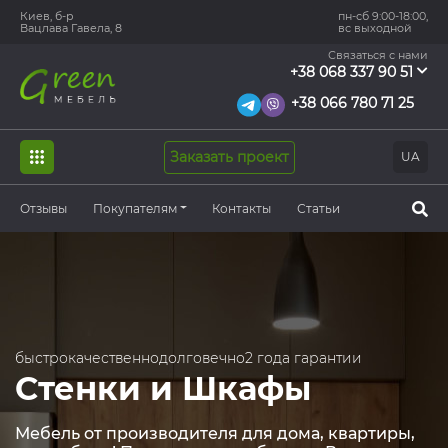
Киев, б-р
пн-сб 9:00-18:00,
Вацлава Гавела, 8
вс выходной
Связаться с нами
+38 068 337 90 51
+38 066 780 71 25
Заказать проект
UA
Отзывы
Покупателям
Контакты
Статьи
быстро
качественно
долговечно
2 года гарантии
Стенки и Шкафы
Мебель от производителя для дома, квартиры,