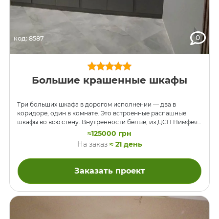
0
код: 8587
Большие крашенные шкафы
Три больших шкафа в дорогом исполнении — два в
коридоре, один в комнате. Это встроенные распашные
шкафы во всю стену. Внутренности белые, из ДСП Нимфея
Альба. Двери — крашенная МДФ. Двери цельные во всю
≈125000 грн
высоту, с интегрированными ручками в половину высоты
На заказ
≈ 21 день
двери. Вернее, ручек как таковых нет, это просто
фрезеровка в МДФ фасада. Цвет краски — 5520-Y матовая,
по каталогу NCS. Направляющие выдвижных ящиков —
Заказать проект
BLUM.