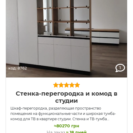
1
код: 8762
Стенка-перегородка и комод в
студии
Шкаф-перегородка, разделяющая пространство
помещения на функциональные части и широкая тумба-
комод для ТВ в квартире студии. Стенка и ТВ-тумба
сделаны в модном сочетании текстуры натурального дуба
≈80270 грн
и белого цвета. В стенке имеются открытые полки, в
На заказ
≈ 18 дней