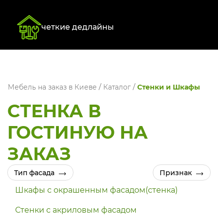
четкие дедлайны
Мебель на заказ в Киеве
/
Каталог
/
Стенки и Шкафы
СТЕНКА В
ГОСТИНУЮ НА
ЗАКАЗ
Тип фасада
Признак
Шкафы с окрашенным фасадом(стенка)
Стенки с акриловым фасадом