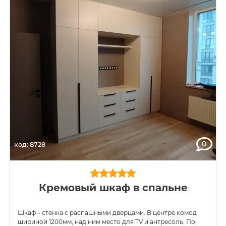
0
код: 8728
Кремовый шкаф в спальне
Шкаф – стенка с распашными дверцами. В центре комод
шириной 1200мм, над ним место для TV и антресоль. По