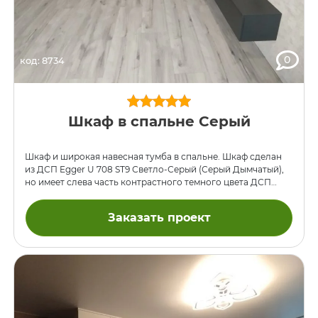
0
код: 8734
Шкаф в спальне Серый
Шкаф и широкая навесная тумба в спальне. Шкаф сделан
из ДСП Egger U 708 ST9 Светло-Серый (Серый Дымчатый),
но имеет слева часть контрастного темного цвета ДСП
Egger U 968 ST9 Серый Уголь. Навесная тумба,
предназначенная чтобы быть под панелью TV на стене,
Заказать проект
сделана полностью из ДСП Уголь. Все дверцы, включая
ящики, не имеют ручек и открываются нажатием с
помощью механизмов BLUM Tip-On. Направляющие ящики
— BLUM. размеры шкаф h2500xL1850x600 тумба
h250xL2100x260