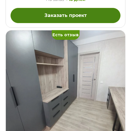
которых в качестве задних стенок использовано дымчатое
стекло таким образом, чтобы часть этих полок «смотрела»
в одну сторону шкафа, а часть в противоположную. Доступ
Заказать проект
к закрытым фасадам шкафам и ящикам есть только
снаружи, потому что с противоположной стороны к этой
перегородке будет поставлен диван. Выдвижные ящики …
Есть отзыв