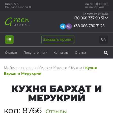
Киев, б-р
пн-сб 9:00-18:00,
Вацлава Гавела, 8
вс выходной
Связаться с нами
+38 068 337 90 51
+38 066 780 71 25
Заказать проект
UA
Отзывы
Покупателям
Контакты
Статьи
Мебель на заказ в Киеве
/
Каталог
/
Кухни
/
Кухня
Бархат и Мерукрий
КУХНЯ БАРХАТ И
МЕРУКРИЙ
код:
8766
Отзывы