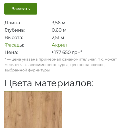
Заказать
Длина:
3,56
м
Глубина:
0,60
м
Высота:
2,51
м
Фасад
ы:
Акрил
Цена:
≈177 650
грн*
* — цена указана примерная ознакомительная, т.к. может
меняться в зависимости от курса, цен поставщиков,
выбранной фурнитуры
Цвет
а материалов: