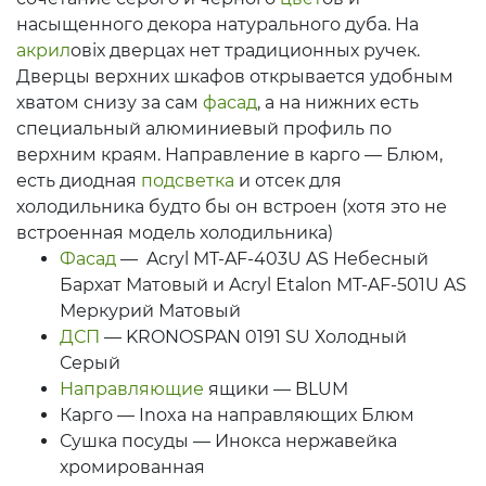
насыщенного декора натурального дуба. На
акрил
овіх дверцах нет традиционных ручек.
Дверцы верхних шкафов открывается удобным
хватом снизу за сам
фасад
, а на нижних есть
специальный алюминиевый профиль по
верхним краям. Направление в карго — Блюм,
есть диодная
подсветка
и отсек для
холодильника будто бы он встроен (хотя это не
встроенная модель холодильника)
Фасад
— Acryl MT-AF-403U AS Небесный
Бархат Матовый и Acryl Etalon MT-AF-501U AS
Меркурий Матовый
ДСП
— KRONOSPAN 0191 SU Холодный
Серый
Направляющие
ящики — BLUM
Карго — Inoxa на направляющих Блюм
Сушка посуды — Инокса нержавейка
хромированная