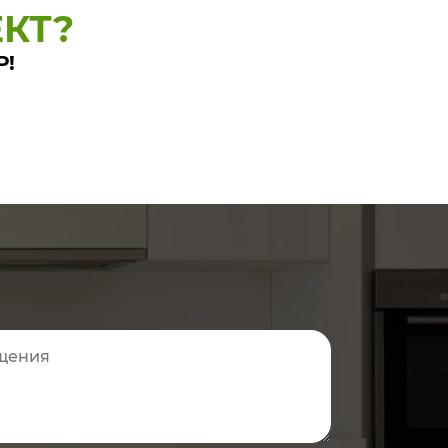
КТ?
Р!