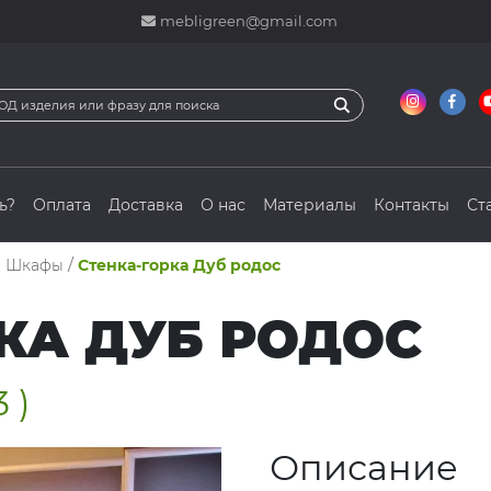
mebligreen@gmail.com
ь?
Оплата
Доставка
О нас
Материалы
Контакты
Ст
и Шкафы
/
Стенка-горка Дуб родос
КА ДУБ РОДОС
3 )
Описание