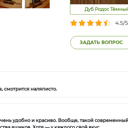
Дуб Родос Тёмны
4.5/
ЗАДАТЬ ВОПРОС
 смотрится наляписто.
чень удобно и красиво. Вообще, такой современный
тва ящиков. Хотя — у каждого свой вкус…