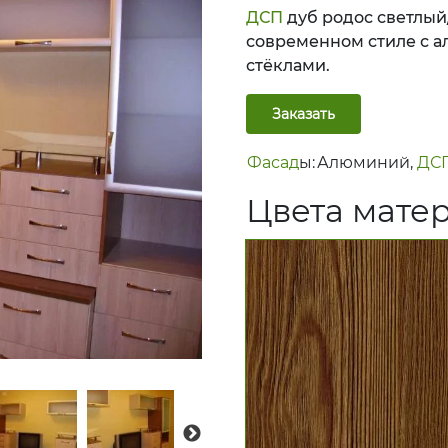
ДСП
дуб родос светлый
современном стиле с 
стёклами.
Заказать
Фасад
ы:
Алюминий
,
ДС
Цвет
а мате