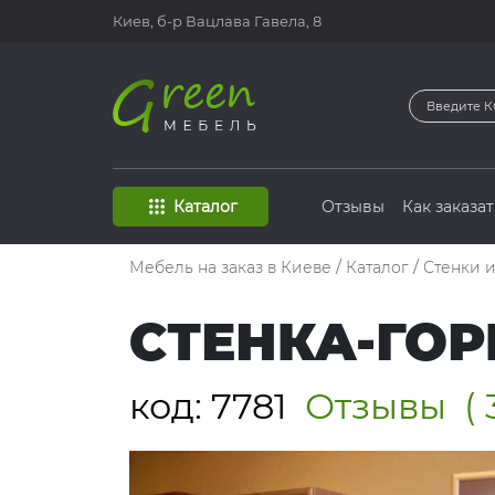
Киев, б-р
Вацлава Гавела, 8
Каталог
Отзывы
Как заказат
Мебель на заказ в Киеве
/
Каталог
/
Стенки 
СТЕНКА-ГОР
код:
7781
Отзывы
( 