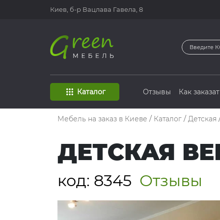
Киев, б-р
Вацлава Гавела, 8
Каталог
Отзывы
Как заказат
Мебель на заказ в Киеве
/
Каталог
/
Детская
ДЕТСКАЯ ВЕ
код:
8345
Отзывы