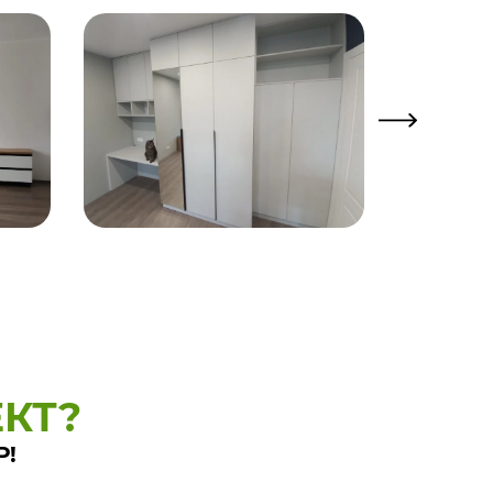
КТ?
Р!