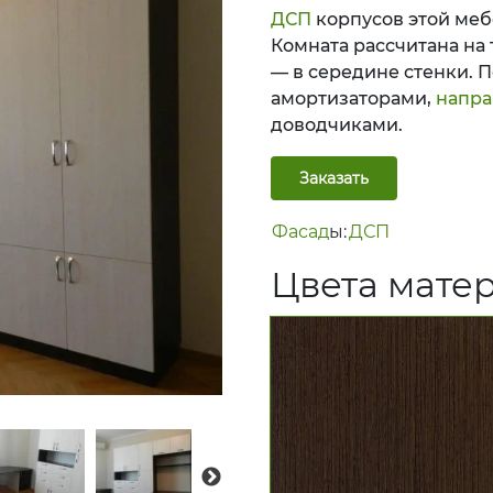
ДСП
корпусов этой меб
Комната рассчитана на т
— в середине стенки. П
амортизаторами,
напр
доводчиками.
Заказать
Фасад
ы:
ДСП
Цвет
а мате