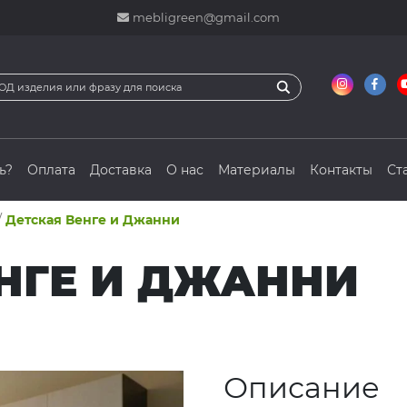
mebligreen@gmail.com
ь?
Оплата
Доставка
О нас
Материалы
Контакты
Ст
/
Детская Венге и Джанни
НГЕ И ДЖАННИ
Описание