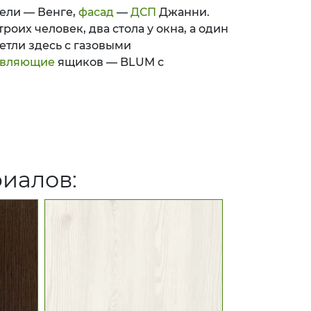
ели — Венге,
фасад
—
ДСП
Джанни.
роих человек, два стола у окна, а один
етли здесь с газовыми
авляющие
ящиков — BLUM с
риалов: