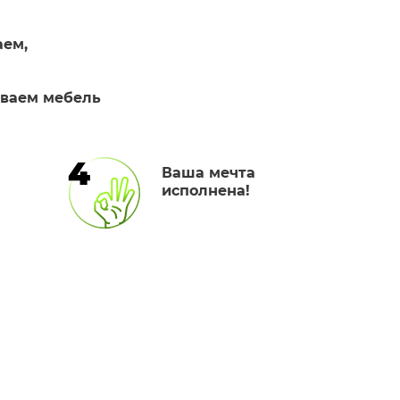
аем,
иваем мебель
4
Ваша мечта
исполнена!