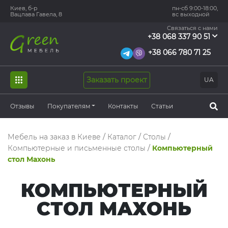
Киев, б-р
пн-сб 9:00-18:00,
Вацлава Гавела, 8
вс выходной
Связаться с нами
+38 068 337 90 51
+38 066 780 71 25
Заказать проект
UA
Отзывы
Покупателям
Контакты
Статьи
Мебель на заказ в Киеве
/
Каталог
/
Столы
/
Компьютерные и письменные столы
/
Компьютерный
стол Махонь
КОМПЬЮТЕРНЫЙ
СТОЛ МАХОНЬ