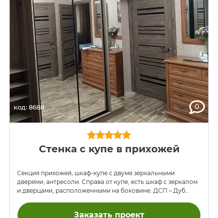
0
код: 8688
Стенка с купе в прихожей
Секция прихожей, шкаф-купе с двумя зеркальными
дверями, антресоли. Справа от купе, есть шкаф с зеркалом
и дверцами, расположенными на боковине. ДСП – Дуб
Сонома Трюфель. Профиль двери-купе черный, а также
черные крючки в секции прихожей.
Заказать проект