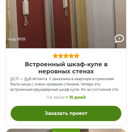
1
код: 8155
Встроенный шкаф-купе в
неровных стенах
ДСП — Дуб Атланта. У заказчика в квартире в прихожей
была ниша с очень кривыми стенами, теперь это
встроенный двухдверный шкаф-купе. Из-за состояния стен
этот шкаф делался целиком, как невстроенный, а потом
На заказ
≈ 15 дней
задвигался в нишу. Щели и расстояния между стенами и
шкафом прикрыты планками-наличниками, которые
подрезались в размер по факту. На потолке сверху слева
Заказать проект
есть щель, это из-за «горба», её прикроют потолочным
плинтусом и всё будет ОК. Выдвижные ящики сделаны на
невидимых направляющих TANDEM фирмы BLUM.