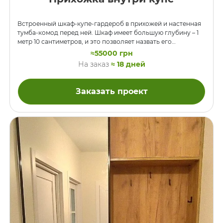
Встроенный шкаф-купе-гардероб в прихожей и настенная
тумба-комод перед ней. Шкаф имеет большую глубину – 1
метр 10 сантиметров, и это позволяет назвать его
гардеробом. В секции слева в глубине сделаны полки, а
≈55000 грн
перед ними достаточно места чтобы вешать одежду на
На заказ
≈ 18 дней
плечиках. Справа в глубине шкафа тоже сделали полки, но
здесь, в отличие от соседней секции, спереди
расположили полноценную прихожую. Перед полками
Заказать проект
навесили на петли панель, чтобы открывалась как обычная
дверь, а на эту дверь смонтировали обитые тканью мягкие
панели с …