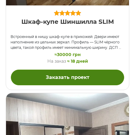
Шкаф-купе Шиншилла SLIM
Встроенный в нишу шкаф-купе в прихожей. Двери имеют
наполнение из цельных зеркал. Профиль — SLIM чёрного
цвета, такой профиль имеет минимальную ширину. ДСП —
цвет «Шиншилла серая». При открывании дверей шкафа
≈30000 грн
внутри включается светодиодное освещение, отдельно
На заказ
≈ 18 дней
для правой и левой секций. Для подсветки используется
специальный вертикальный алюминиевый профиль с
диффузорами на две стороны, установленный на
Заказать проект
центральную стойку внутри шкафа и электронные датчики
открывания дверей. Также в шкафу есть выдвижные полки
для обуви. В комплекте со шкафом мы установили
оригинальную прихожку, …