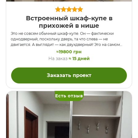
Встроенный шкаф-купе в
прихожей в нише
Это не совсем обычный шкаф-купе. Он — фактически
однодверный, поскольку дверь, та что слева — не
двигается. А выглядит — как двухдверный! Это на самом
деле просто панель в форме двери, за которую прячется
≈19800 грн
правая дверь при открывании. За дверью — подсобное
На заказ
≈ 15 дней
помещение. ДСП — Дуб Ансберг. С ориентировочными
ценами на шкафы купе под заказ можно ознакомиться на
нашем сайте или уточнить по телефону у менеджера.
Заказать проект
Есть отзыв