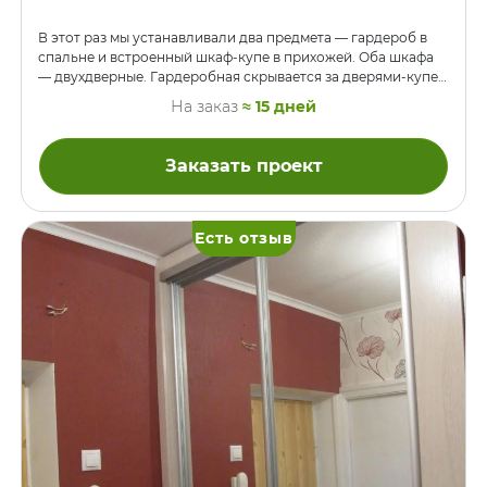
В этот раз мы устанавливали два предмета — гардероб в
спальне и встроенный шкаф-купе в прихожей. Оба шкафа
— двухдверные. Гардеробная скрывается за дверями-купе
с наполнением из матового стекла, а за дверями из
На заказ
≈ 15 дней
дымчатого зеркала — встроенный шкаф. ДСП — Нимфея
Альба, от обычного белого этот цвет отличается, так
сказать, повышенной белизной. В гардеробной на стоевых
Заказать проект
сделали подсветку из небольших светильников со
светодиодной лентой, а провода спрятали в пазах в задних
торцах деталей. Направляющие ящиков — BLUM.
Есть отзыв