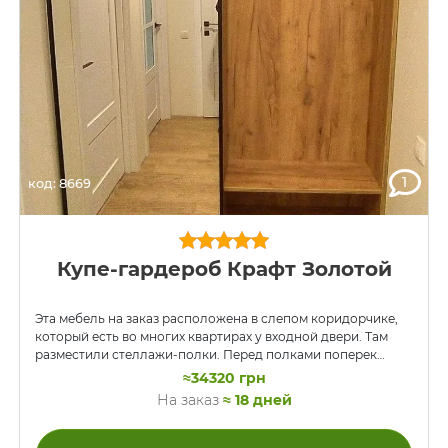
1
код: 8669
Купе-гардероб Крафт Золотой
Эта мебель на заказ расположена в слепом коридорчике,
который есть во многих квартирах у входной двери. Там
разместили стеллажи-полки. Перед полками поперек
прохода на половину его ширины поставили шкаф-
≈34320 грн
прихожую. Слева остался проход, который закрывает
На заказ
≈ 18 дней
панель двери-купе, которая при открывании скользит на
шкаф. ДСП – Дуб Крафт Золотой.