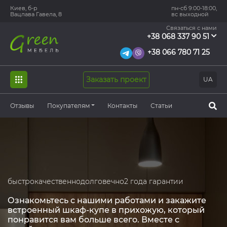
Киев, б-р
пн-сб 9:00-18:00,
Вацлава Гавела, 8
вс выходной
Связаться с нами
+38 068 337 90 51
+38 066 780 71 25
Заказать проект
UA
Отзывы
Покупателям
Контакты
Статьи
быстро
качественно
долговечно
2 года гарантии
Ознакомьтесь с нашими работами и закажите
встроенный шкаф-купе в прихожую, который
понравится вам больше всего. Вместе с