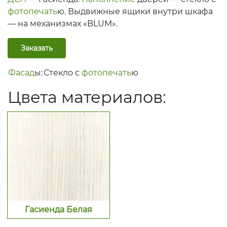
фотопечать
ю. Выдвижные ящики внутри шкафа
— на механизмах «BLUM».
Заказать
Фасад
ы:
Стекло с
фотопечать
ю
Цвет
а материалов:
Гасиенда Белая