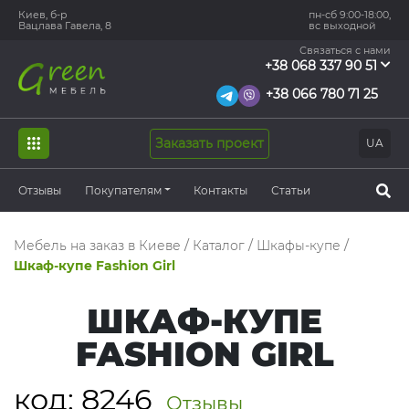
Киев, б-р
пн-сб 9:00-18:00,
Вацлава Гавела, 8
вс выходной
Связаться с нами
+38 068 337 90 51
+38 066 780 71 25
Заказать проект
UA
Отзывы
Покупателям
Контакты
Статьи
Мебель на заказ в Киеве
/
Каталог
/
Шкафы-купе
/
Шкаф-купе Fashion Girl
ШКАФ-КУПЕ
FASHION GIRL
код:
8246
Отзывы