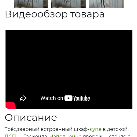
Видеообзор товара
Описание
Трёхдверный встроенный шкаф-
купе
в детской.
ДСП
— Гасиенда.
Наполнение
дверей — стекло с