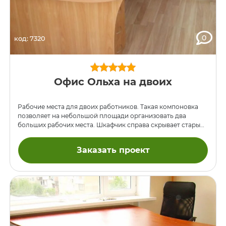
0
код: 7320
Офис Ольха на двоих
Рабочие места для двоих работников. Такая компоновка
позволяет на небольшой площади организовать два
больших рабочих места. Шкафчик справа скрывает старый
сейф, надставка предназначена для ноутбуков (заказчики
будут пользоваться выносными клавиатурами и мышками,
Заказать проект
а сам ноутбук помещать на надставку как обычный
монитор). При такой конфигурации удобна работа с
посетителями.