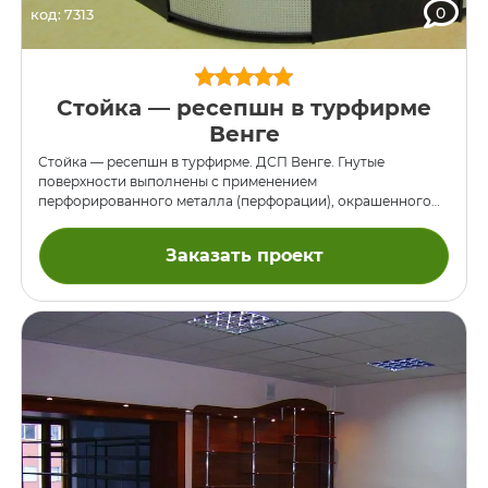
0
код: 7313
Стойка — ресепшн в турфирме
Венге
Стойка — ресепшн в турфирме. ДСП Венге. Гнутые
поверхности выполнены с применением
перфорированного металла (перфорации), окрашенного
порошковой эмалью серого цвета. В выдвижных ящиках —
телескопические направляющие. Наша команда «Green» с
Заказать проект
большим опытом работы занимается производством
качественной офисной мебели на заказ в Киеве. Выполним
Ваш заказ из качественных материалов в короткие сроки
по индивидуальному пожеланию и доступным ценам.