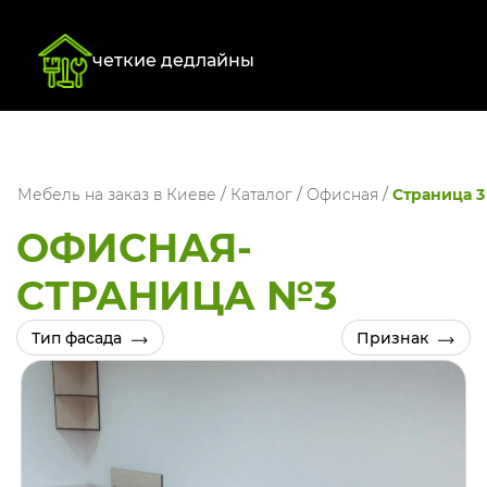
четкие дедлайны
Мебель на заказ в Киеве
/
Каталог
/
Офисная
/
Страница 3
ОФИСНАЯ-
СТРАНИЦА №3
Тип фасада
Признак