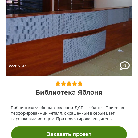
0
код: 7314
Библиотека Яблоня
Библиотека учебном заведении. ДСП — яблоня. Применен
перфорированный металл, окрашенный в серый цвет
порошковым методом. При проектировании учтены
требования начальства и пожелания работников
библиотеки. Тумбы внизу стеллажей предназначены для
Заказать проект
картотеки и перемещаются на роликах. Проход в