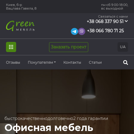
Киев, б-р
пн-сб 9:00-18:00,
Вацлава Гавела, 8
вс выходной
Связаться с нами
+38 068 337 90 51
+38 066 780 71 25
Заказать проект
UA
Отзывы
Покупателям
Контакты
Статьи
быстро
качественно
долговечно
2 года гарантии
Офисная мебель